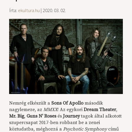
Írta:
ekultura.hu
| 2020. 03. 02.
Nemrég elkészült a
Sons Of Apollo
második
nagylemeze, az
MMXX
! Az egykori
Dream Theater
,
Mr. Big
,
Guns N' Roses
és
Journey
tagok által alkotott
szupercsapat 2017-ben robbant be a zenei
köztudatba, méghozzá a
Psychotic Symphony
című