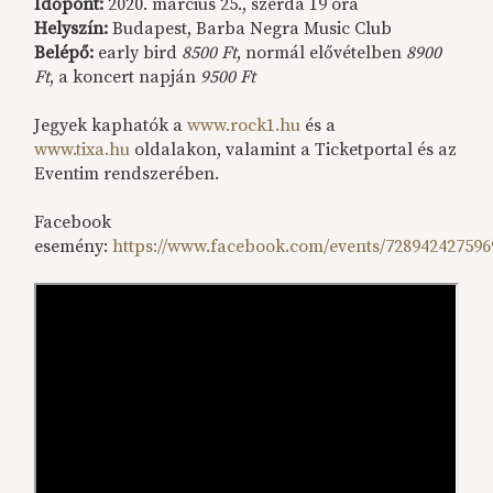
Időpont:
2020. március 25., szerda 19 óra
Helyszín:
Budapest, Barba Negra Music Club
Belépő:
early bird
8500 Ft
, normál elővételben
8900
Ft
, a koncert napján
9500 Ft
Jegyek kaphatók a
www.rock1.hu
és a
www.tixa.hu
oldalakon, valamint a Ticketportal és az
Eventim rendszerében.
Facebook
esemény:
https://www.facebook.com/events/728942427596