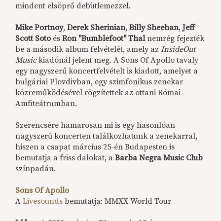
mindent elsöprő debütlemezzel.
Mike Portnoy
,
Derek Sherinian
,
Billy Sheehan
,
Jeff
Scott Soto
és
Ron "Bumblefoot" Thal
nemrég fejezték
be a második album felvételét, amely az
InsideOut
Music
kiadónál jelent meg. A Sons Of Apollo tavaly
egy nagyszerű koncertfelvételt is kiadott, amelyet a
bulgáriai Plovdivban, egy szimfonikus zenekar
közreműködésével rögzítettek az ottani Római
Amfiteátrumban.
Szerencsére hamarosan mi is egy hasonlóan
nagyszerű koncerten találkozhatunk a zenekarral,
hiszen a csapat március 25-én Budapesten is
bemutatja a friss dalokat, a
Barba Negra Music Club
színpadán.
Sons Of Apollo
A
Livesounds
bemutatja: MMXX World Tour