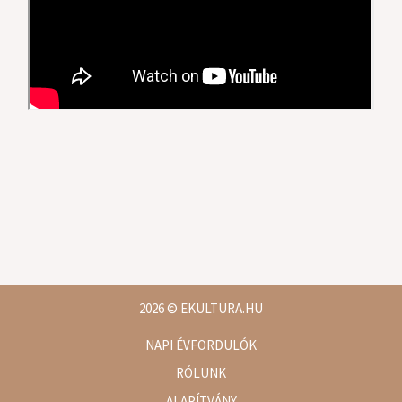
2026
© EKULTURA.HU
NAPI ÉVFORDULÓK
RÓLUNK
ALAPÍTVÁNY