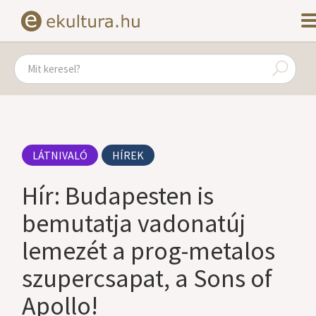
LÁTNIVALÓ
HÍREK
Hír: Budapesten is
bemutatja vadonatúj
lemezét a prog-metalos
szupercsapat, a Sons of
Apollo!