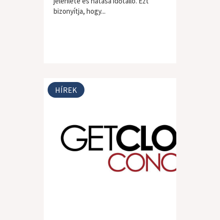
jelenléte és hatása időtálló. Ezt
bizonyítja, hogy...
HÍREK