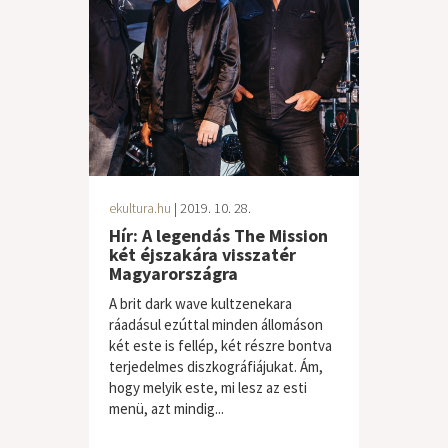
ekultura.hu
| 2019. 10. 28.
Hír: A legendás The Mission
két éjszakára visszatér
Magyarországra
A brit dark wave kultzenekara
ráadásul ezúttal minden állomáson
két este is fellép, két részre bontva
terjedelmes diszkográfiájukat. Ám,
hogy melyik este, mi lesz az esti
menü, azt mindig...