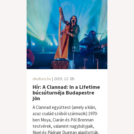
ekultura.hu
| 2019. 12. 09.
Hír: A Clannad: In a Lifetime
búcsúturnéja Budapestre
jön
A Clannad együttest (amely a klán,
azaz család szóból származik) 1970-
ben Moya, Ciarán és Pól Brennan
testvérek, valamint nagybátyjaik,
Noel és Pádraig Duggan alapították.