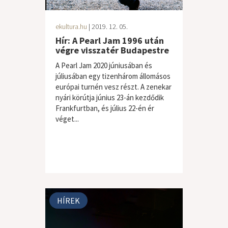
ekultura.hu
| 2019. 12. 05.
Hír: A Pearl Jam 1996 után
végre visszatér Budapestre
A Pearl Jam 2020 júniusában és
júliusában egy tizenhárom állomásos
európai turnén vesz részt. A zenekar
nyári körútja június 23-án kezdődik
Frankfurtban, és július 22-én ér
véget...
HÍREK