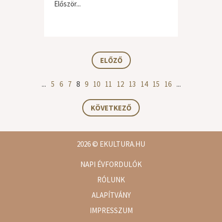
Először...
ELŐZŐ
...
5
6
7
8
9
10
11
12
13
14
15
16
...
KÖVETKEZŐ
2026
© EKULTURA.HU
NAPI ÉVFORDULÓK
RÓLUNK
ALAPÍTVÁNY
IMPRESSZUM