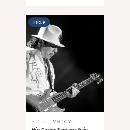
HÍREK
ekultura.hu
| 2019. 10. 31.
Hír: Carlos Santana 9 év