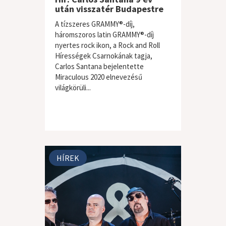
után visszatér Budapestre
A tízszeres GRAMMY®-díj,
háromszoros latin GRAMMY®-díj
nyertes rock ikon, a Rock and Roll
Hírességek Csarnokának tagja,
Carlos Santana bejelentette
Miraculous 2020 elnevezésű
világkörüli...
HÍREK