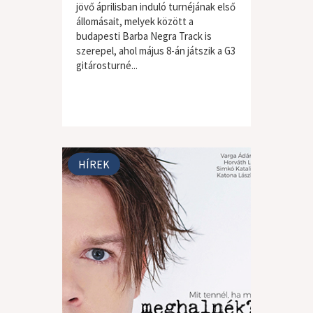
jövő áprilisban induló turnéjának első
állomásait, melyek között a
budapesti Barba Negra Track is
szerepel, ahol május 8-án játszik a G3
gitárosturné...
HÍREK