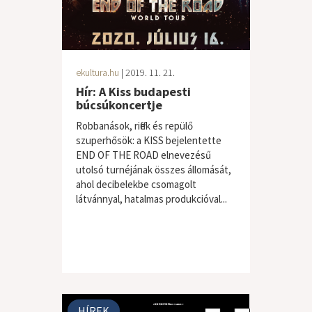
ekultura.hu
| 2019. 11. 21.
Hír: A Kiss budapesti
búcsúkoncertje
Robbanások, riffek és repülő
szuperhősök: a KISS bejelentette
END OF THE ROAD elnevezésű
utolsó turnéjának összes állomását,
ahol decibelekbe csomagolt
látvánnyal, hatalmas produkcióval...
HÍREK