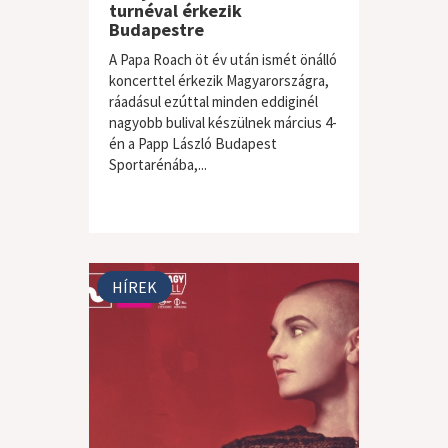
turnéval érkezik
Budapestre
A Papa Roach öt év után ismét önálló
koncerttel érkezik Magyarországra,
ráadásul ezúttal minden eddiginél
nagyobb bulival készülnek március 4-
én a Papp László Budapest
Sportarénába,...
HÍREK