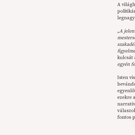
A világh
politik
legnagy
„A jelen
mestersé
szakadék
figyelm
kulcsát
egyén fe
Isten vi
bevándo
egyenlő
ezekre a
narratí
válaszo
fontos 