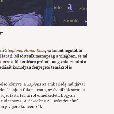
!”
ghírű
Sapiens
,
Homo Deus
, valamint legutóbbi
Harari. Mi történik manapság a világban, és mi
 erre a fő kérdésre próbált meg választ adni a
adását komolyan fenyegető témákról is
első könyve, a
Sapiens
az emberiség múltjával
telen” majom fokozatosan, az évmilliók során a
vőjét tárta fel, arról elmélkedett, hogyan
a tudat sorsa. A
21 lecke a 21. századra
című
en jövőjére koncentrál.