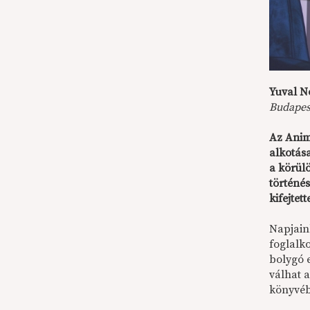
Yuval N
Budapest
Az Animu
alkotás
a körül
történé
kifejtet
Napjain
foglalko
bolygó 
válhat a
könyvéb