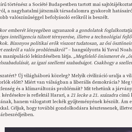
írű történész a Société Budapestben tartott mai sajtótájékozta
áról, a nagyhatalmi játszmák társadalomra gyakorolt hatásairó
obb valószínűséggel befolyásoló erőkről is beszélt.
kor emberét lényegében ugyanazok a gondolatok foglalkoztatják
ges intelligencia túlzott térnyerése, illetve
a technológiai fejl
ok. Bizonyos politikai erők viszont tudatosan, az ősi ösztönei
et ezekről a valós problémákról”
– hangsúlyozta ki Yuval Noah
 a manipuláció leküzdésében látja.
„Megfelelő önismeret és „ön
lszabadulását, az igazi szellemi szabadságot. Csakhogy a szel
sszatért? Új világháború közeleg? Melyik civilizáció uralja a v
rlók előtt? Miért van válságban a liberális demokrácia? Meg 
tlenség és a klímaváltozás problémáit? Mit tehetünk a járvány
 kérdésekre is reflektál Harari, a
21 lecke a 21. századra
című 
vának, hanem válogatott leckék gyűjteményének készült. Ám e
kkal. Céljuk, hogy további gondolkodásra késztessenek, illetv
párbeszédjeiben.