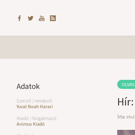
Adatok
OLVAS
Hír
Szerző / rendező:
Yuval Noah Harari
Írta:
ekul
Kiadó / forgalmazó:
Animus Kiadó