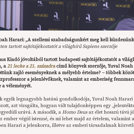
oah Harari: „A szellemi szabadságunkért meg kell küzdenünk
en tartott sajtótájékoztatót a világhírű Sapiens szerzője
s Kiadó jóvoltából tartott budapesti sajtótájékoztatót a vilá
a, a
21 lecke a 21. századra
című könyvek szerzője, Yuval Noah 
öttünk zajló eseményeknek a mélyebb értelme? – többek között
szprofesszor a jelenlévőknek, valamint az emberiség fennmar
te a véleményét.
k egyik legnagyobb hatású gondolkodója, Yuval Noah Harari 
zott, azt vizsgálta, hogyan vált tulajdonképpen egy „jelenték
egyedüli urává. A második, a
Homo Deus
az élet hosszú távú jö
z ember végül istenné, és mi lehet majd az értelem, valamint 
en Harari a jelenkorra, illetve az emberi társadalmak közvetl