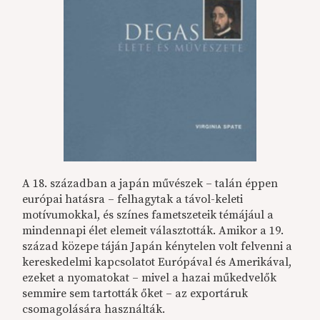
A 18. században a japán művészek – talán éppen
európai hatásra – felhagytak a távol-keleti
motívumokkal, és színes fametszeteik témájául a
mindennapi élet elemeit választották. Amikor a 19.
század közepe táján Japán kénytelen volt felvenni a
kereskedelmi kapcsolatot Európával és Amerikával,
ezeket a nyomatokat – mivel a hazai műkedvelők
semmire sem tartották őket – az exportáruk
csomagolására használták.