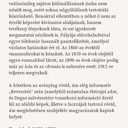
valószínűleg sajátos különállásának (soha nem
nősült meg, ezért sokan nőgyűlölőnek tartották)
köszönhető. Renoirral ellentétben a nőket ő nem az
érzéki képzelet kívánatos alakjainak, hanem
tevékeny lényeknek látta, és ezt igyekezett
megmutatni nézőinek is. Pályája előrehaladtával
egyre többször használt pasztellkrétát, amellyel
vázlatos hatásokat ért el. Az 1860-as évektől
viaszszobrokat is készített. Az 1870-es évek elejétől
egyre rosszabbul látott, az 1890-es évek elejére pedig
már az írás és az olvasás is nehezére esett. 1912-re
teljesen megvakult.
A kötetben az aránylag rövid, ám elég informatív
„Bevezetés” után (amelyből számtalan életrajzi adat,
és Degas művészetére vonatkozó információ derül
ki) az alábbi képek, illetve a hozzájuk tartozó rövid,
ám meglehetősen szubjektív magyarázatok kaptak
helyet: