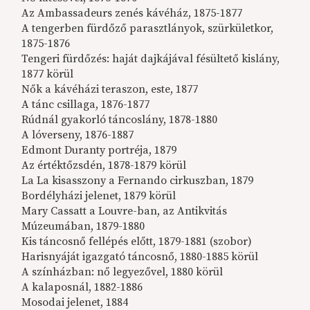
Az Ambassadeurs zenés kávéház, 1875-1877
A tengerben fürdőző parasztlányok, szürkületkor,
1875-1876
Tengeri fürdőzés: haját dajkájával fésültető kislány,
1877 körül
Nők a kávéházi teraszon, este, 1877
A tánc csillaga, 1876-1877
Rúdnál gyakorló táncoslány, 1878-1880
A lóverseny, 1876-1887
Edmont Duranty portréja, 1879
Az értéktőzsdén, 1878-1879 körül
La La kisasszony a Fernando cirkuszban, 1879
Bordélyházi jelenet, 1879 körül
Mary Cassatt a Louvre-ban, az Antikvitás
Múzeumában, 1879-1880
Kis táncosnő fellépés előtt, 1879-1881 (szobor)
Harisnyáját igazgató táncosnő, 1880-1885 körül
A színházban: nő legyezővel, 1880 körül
A kalaposnál, 1882-1886
Mosodai jelenet, 1884