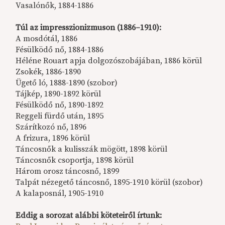
Vasalónők, 1884-1886
Túl az impresszionizmuson (1886–1910):
A mosdótál, 1886
Fésülködő nő, 1884-1886
Héléne Rouart apja dolgozószobájában, 1886 körül
Zsokék, 1886-1890
Ügető ló, 1888-1890 (szobor)
Tájkép, 1890-1892 körül
Fésülködő nő, 1890-1892
Reggeli fürdő után, 1895
Szárítkozó nő, 1896
A frizura, 1896 körül
Táncosnők a kulisszák mögött, 1898 körül
Táncosnők csoportja, 1898 körül
Három orosz táncosnő, 1899
Talpát nézegető táncosnő, 1895-1910 körül (szobor)
A kalaposnál, 1905-1910
Eddig a sorozat alábbi köteteiről írtunk: