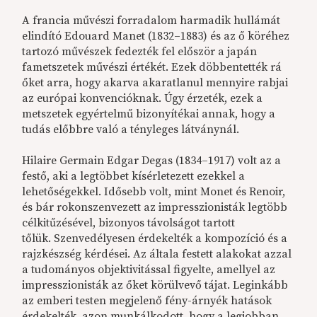
A francia művészi forradalom harmadik hullámát
elindító Edouard Manet (1832–1883) és az ő köréhez
tartozó művészek fedezték fel először a japán
fametszetek művészi értékét. Ezek döbbentették rá
őket arra, hogy akarva akaratlanul mennyire rabjai
az európai konvencióknak. Úgy érzeték, ezek a
metszetek egyértelmű bizonyítékai annak, hogy a
tudás előbbre való a tényleges látványnál.
Hilaire Germain Edgar Degas (1834–1917) volt az a
festő, aki a legtöbbet kísérletezett ezekkel a
lehetőségekkel. Idősebb volt, mint Monet és Renoir,
és bár rokonszenvezett az impresszionisták legtöbb
célkitűzésével, bizonyos távolságot tartott
tőlük. Szenvedélyesen érdekelték a kompozíció és a
rajzkészség kérdései. Az általa festett alakokat azzal
a tudományos objektivitással figyelte, amellyel az
impresszionisták az őket körülvevő tájat. Leginkább
az emberi testen megjelenő fény-árnyék hatások
érdekelték, azon munkálkodott, hogy a legjobban