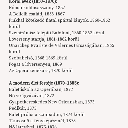
Korai évek (1850–1870):
Római koldusasszony, 1857
A Bellelli család, 1858-1867
Fiúkkal kötekedő fiatal spártai lányok, 1860-1862
körül
Szemirámisz felépíti Babilont, 1860-1862 körül
Lóverseny startja, 1861-1862 körül
Önarckép Evariste de Valernes társaságában, 1865
körül
Szobabelső, 1868-1869 körül
Fogat a lóversenyen, 1869
Az Opera zenekara, 1870 körül
A modern élet festője (1870–1885):
Balettiskola az Operában, 1872
Nő virágvázával, 1872
Gyapotkereskedés New Orleansban, 1873
Pedikűr, 1873
Balettpróba a színpadon, 1874 körül
Táncosnő a fényképésznél, 1875
Nő látcsővel, 1875-1876