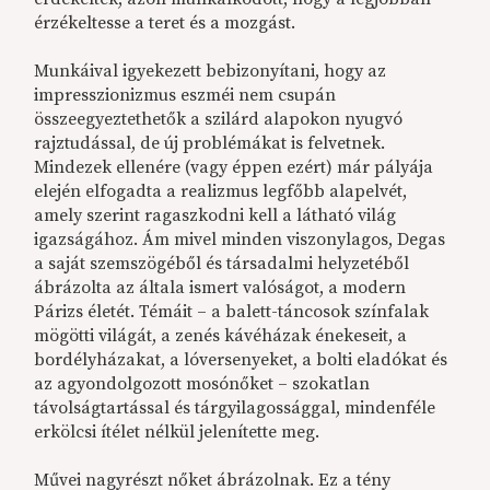
érzékeltesse a teret és a mozgást.
Munkáival igyekezett bebizonyítani, hogy az
impresszionizmus eszméi nem csupán
összeegyeztethetők a szilárd alapokon nyugvó
rajztudással, de új problémákat is felvetnek.
Mindezek ellenére (vagy éppen ezért) már pályája
elején elfogadta a realizmus legfőbb alapelvét,
amely szerint ragaszkodni kell a látható világ
igazságához. Ám mivel minden viszonylagos, Degas
a saját szemszögéből és társadalmi helyzetéből
ábrázolta az általa ismert valóságot, a modern
Párizs életét. Témáit – a balett-táncosok színfalak
mögötti világát, a zenés kávéházak énekeseit, a
bordélyházakat, a lóversenyeket, a bolti eladókat és
az agyondolgozott mosónőket – szokatlan
távolságtartással és tárgyilagossággal, mindenféle
erkölcsi ítélet nélkül jelenítette meg.
Művei nagyrészt nőket ábrázolnak. Ez a tény