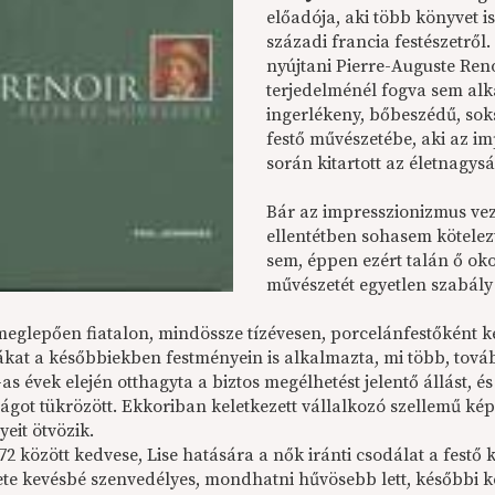
előadója, aki több könyvet is
századi francia festészetről
nyújtani Pierre-Auguste Reno
terjedelménél fogva sem alk
ingerlékeny, bőbeszédű, so
festő művészetébe, aki az im
során kitartott az életnagys
Bár az impresszionizmus vezé
ellentétben sohasem kötelezt
sem, éppen ezért talán ő oko
művészetét egyetlen szabály 
meglepően fiatalon, mindössze tízévesen, porcelánfestőként ke
kat a későbbiekben festményein is alkalmazta, mi több, tovább
as évek elején otthagyta a biztos megélhetést jelentő állást, é
ágot tükrözött. Ekkoriban keletkezett vállalkozó szellemű kép
gyeit ötvözik.
2 között kedvese, Lise hatására a nők iránti csodálat a festő 
te kevésbé szenvedélyes, mondhatni hűvösebb lett, későbbi kép