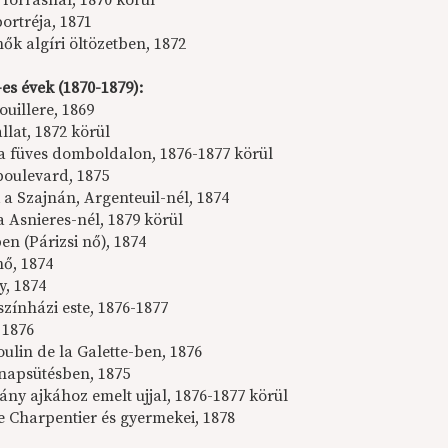
 forrásnál, 1870 körül
ortréja, 1871
nők algíri öltözetben, 1872
es évek (1870-1879):
uillere, 1869
llat, 1872 körül
a füves domboldalon, 1876-1877 körül
boulevard, 1875
 a Szajnán, Argenteuil-nél, 1874
a Asnieres-nél, 1879 körül
n (Párizsi nő), 1874
nő, 1874
y, 1874
színházi este, 1876-1877
 1876
ulin de la Galette-ben, 1876
 napsütésben, 1875
eány ajkához emelt ujjal, 1876-1877 körül
Charpentier és gyermekei, 1878