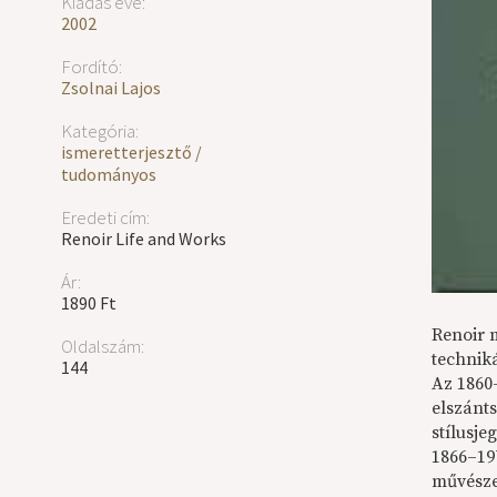
Kiadás éve:
2002
Fordító:
Zsolnai Lajos
Kategória:
ismeretterjesztő /
tudományos
Eredeti cím:
Renoir Life and Works
Ár:
1890 Ft
Renoir 
Oldalszám:
techniká
144
Az 1860-
elszánts
stílusje
1866–197
művésze