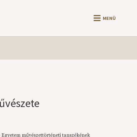
MENÜ
művészete
 Egyetem művészettörténeti tanszékének