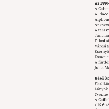
Az 1880-
A Cahen
A Place 
Alphons
Az evez
A teras
Táncmul
Falusi t
Városi t
Esernyő
Estaque-
A fürdő
Juliet 
Késői k
Fésülkö
Lányok 
Yvonne 
A Caille
Ülő für