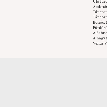
Ülő für
Ambrois
Táncosn
Táncosn
Bohóc, 
Fürdőző
A Saône
A nagy 
Venus Vi