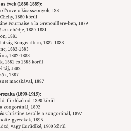
as évek (1880-1889):
 d’Anvers kisasszonyok, 1881
Clichy, 1880 körül
ine Fournaise a la Grenouillere-ben, 1879
ősök ebédje, 1880-1881
zon, 1881
atság Bougivalban, 1882-1883
ánc, 1882-1883
ánc, 1882-1883
k, 1881 és 1885 körül
i táj, 1882
zők, 1887
Manet macskával, 1887
orszaka (1890-1919):
dő, fürdőző nő, 1890 körül
a zongoránál, 1892
és Christine Lerolle a zongoránál, 1897
botte-gyerekek, 1895
dőző, vagy Eurüdiké, 1900 körül