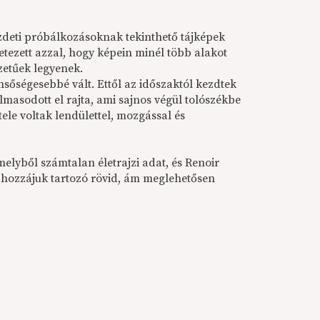
ezdeti próbálkozásoknak tekinthető tájképek
tezett azzal, hogy képein minél több alakot
zetűek legyenek.
nsőségesebbé vált. Ettől az időszaktól kezdtek
asodott el rajta, ami sajnos végül tolószékbe
ele voltak lendülettel, mozgással és
elyből számtalan életrajzi adat, és Renoir
a hozzájuk tartozó rövid, ám meglehetősen