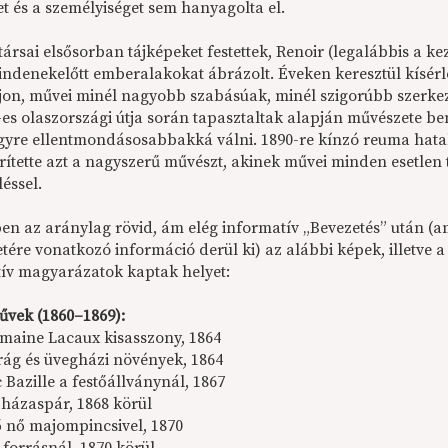
t és a személyiséget sem hanyagolta el.
társai elsősorban tájképeket festettek, Renoir (legalábbis a k
indenekelőtt emberalakokat ábrázolt. Éveken keresztül kísérle
jon, művei minél nagyobb szabásúak, minél szigorúbb szerke
-es olaszországi útja során tapasztaltak alapján művészete be
gyre ellentmondásosabbakká válni. 1890-re kínzó reuma hatalm
ítette azt a nagyszerű művészt, akinek művei minden esetlen t
léssel.
ben az aránylag rövid, ám elég informatív „Bevezetés” után (am
tére vonatkozó információ derül ki) az alábbi képek, illetve 
tív magyarázatok kaptak helyet:
űvek (1860–1869):
omaine Lacaux kisasszony, 1864
rág és üvegházi növények, 1864
 Bazille a festőállványnál, 1867
 házaspár, 1868 körül
 nő majompincsivel, 1870