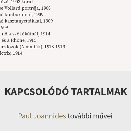
dőző, 1903 körül
e Vollard portréja, 1908
ő tamburinnal, 1909
ő kasztanyettákkal, 1909
1909
 nő a szökőkútnál, 1914
 és a Rhône, 1915
fürdőzők (A nimfák), 1918-1919
ctrix, 1914
KAPCSOLÓDÓ TARTALMAK
Paul Joannides
további művei