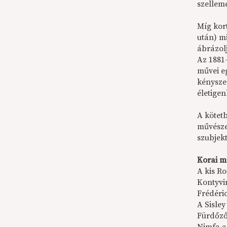
szelleme
Míg kor
után) m
ábrázol
Az 1881
művei e
kényszer
életigen
A kötet
művésze
szubjek
Korai m
A kis R
Kontyvi
Frédéric
A Sisley
Fürdőző