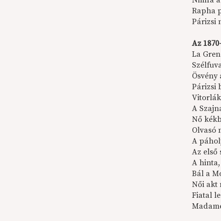
Nimfa a
Rapha p
Párizsi 
Az 1870-
La Greno
Szélfuva
Ösvény 
Párizsi 
Vitorlák
A Szajn
Nő kékbe
Olvasó 
A páhol
Az első 
A hinta,
Bál a Mo
Női akt
Fiatal l
Madame 