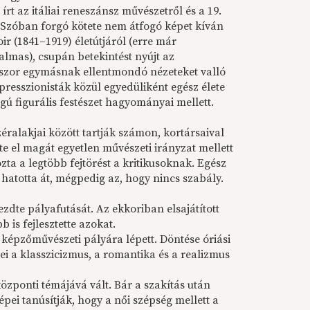
 írt az itáliai reneszánsz művészetről és a 19.
. Szóban forgó kötete nem átfogó képet kíván
ir (1841–1919) életútjáról (erre már
almas), csupán betekintést nyújt az
kszor egymásnak ellentmondó nézeteket valló
presszionisták közül egyedüliként egész élete
ágú figurális festészet hagyományai mellett.
ralakjai között tartják számon, kortársaival
e el magát egyetlen művészeti irányzat mellett
zta a legtöbb fejtörést a kritikusoknak. Egész
hatotta át, mégpedig az, hogy nincs szabály.
zdte pályafutását. Az ekkoriban elsajátított
 is fejlesztette azokat.
s képzőművészeti pályára lépett. Döntése óriási
ei a klasszicizmus, a romantika és a realizmus
központi témájává vált. Bár a szakítás után
ei tanúsítják, hogy a női szépség mellett a