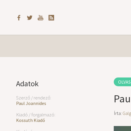
Adatok
OLVAS
Pau
Szerző / rendező:
Paul Joannides
Írta:
Gal
Kiadó / forgalmazó:
Kossuth Kiadó