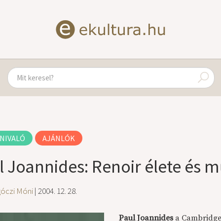
NIVALÓ
AJÁNLÓK
l Joannides: Renoir élete és 
góczi Móni
| 2004. 12. 28.
Paul Joannides
a Cambridge