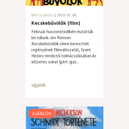
Bíró Szabolcs
| 2010. 07. 04.
Kecskebűvölők (film)
Február huszonötödikén mutatták
be nálunk Jon Ronson
Kecskebűvölők címre keresztelt
regényének filmváltozatát, Grant
Heslov rendezői tolmácsolásában.Az
előzetes sokat ígért: igaz...
vígjáték
AJÁNLÓK