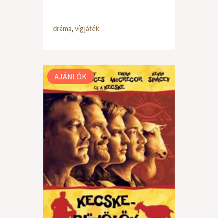
dráma
,
vígjáték
AJÁNLÓK