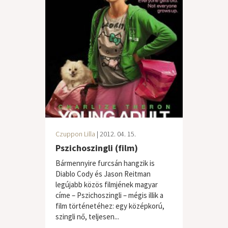
Czuppon Lilla
| 2012. 04. 15.
Pszichoszingli (film)
Bármennyire furcsán hangzik is
Diablo Cody és Jason Reitman
legújabb közös filmjének magyar
címe – Pszichoszingli – mégis illik a
film történetéhez: egy középkorú,
szingli nő, teljesen...