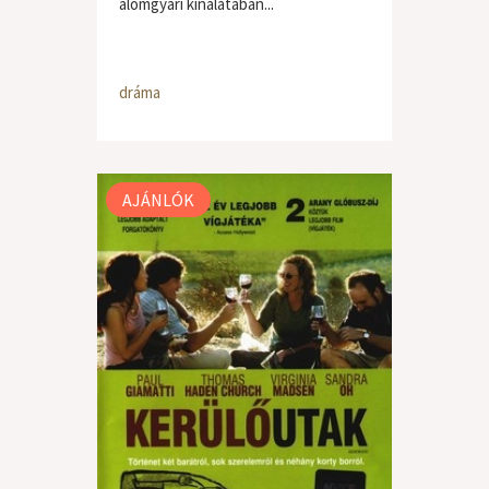
álomgyári kínálatában...
dráma
AJÁNLÓK