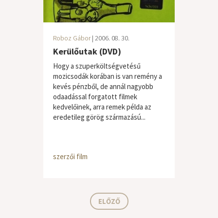
Roboz Gábor
| 2006. 08. 30.
Kerülőutak (DVD)
Hogy a szuperköltségvetésű
mozicsodák korában is van remény a
kevés pénzből, de annál nagyobb
odaadással forgatott filmek
kedvelőinek, arra remek példa az
eredetileg görög származású...
szerzői film
ELŐZŐ