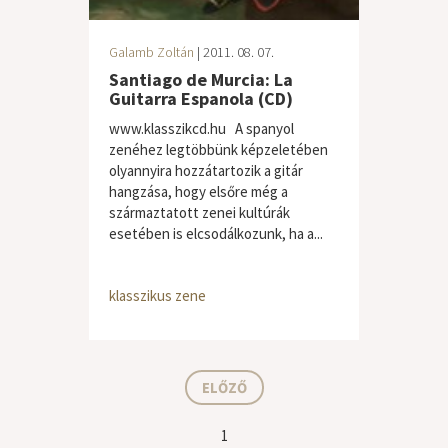
Galamb Zoltán
| 2011. 08. 07.
Santiago de Murcia: La
Guitarra Espanola (CD)
www.klasszikcd.hu A spanyol
zenéhez legtöbbünk képzeletében
olyannyira hozzátartozik a gitár
hangzása, hogy elsőre még a
származtatott zenei kultúrák
esetében is elcsodálkozunk, ha a...
klasszikus zene
ELŐZŐ
1