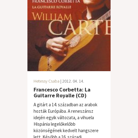
Hetessy Csaba
| 2012. 04. 14.
Francesco Corbetta: La
Guitarre Royalle (CD)
A gitárt a 14. században az arabok
hozták Európába. A reneszánsz
idején egyik változata, a vihuela
Hispánia legelőkelőbb
közönségének kedvelt hangszere
lett. Később a 16. századi