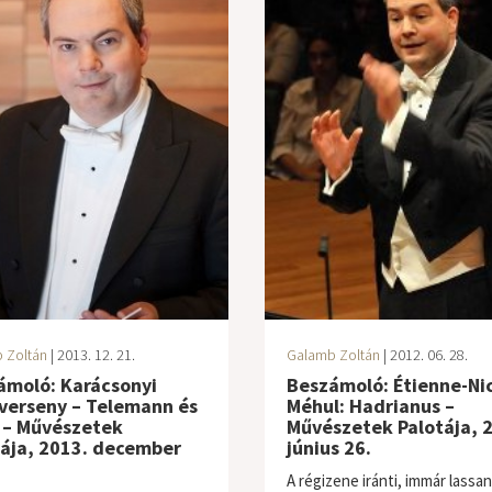
 Zoltán
| 2013. 12. 21.
Galamb Zoltán
| 2012. 06. 28.
ámoló: Karácsonyi
Beszámoló: Étienne-Ni
verseny – Telemann és
Méhul: Hadrianus –
 – Művészetek
Művészetek Palotája, 
tája, 2013. december
június 26.
A régizene iránti, immár lassan