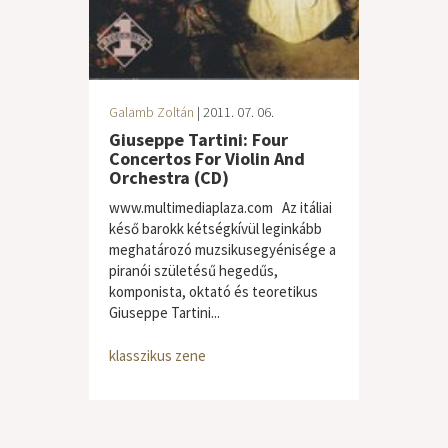
Galamb Zoltán
| 2011. 07. 06.
Giuseppe Tartini: Four
Concertos For Violin And
Orchestra (CD)
www.multimediaplaza.com Az itáliai
késő barokk kétségkívül leginkább
meghatározó muzsikusegyénisége a
piranói születésű hegedűs,
komponista, oktató és teoretikus
Giuseppe Tartini...
klasszikus zene