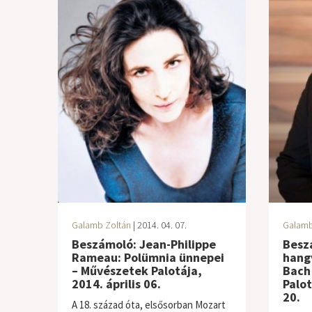
Galamb Zoltán
| 2014. 04. 07.
Galamb
Beszámoló: Jean-Philippe
Besz
Rameau: Polümnia ünnepei
hang
– Művészetek Palotája,
Bach
2014. április 06.
Palo
20.
A 18. század óta, elsősorban Mozart