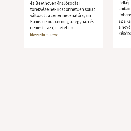
Jelkép
és Beethoven önállósodási
amikor
törekvéseinek köszönhetően sokat
Johann
változott a zenei mecenatúra, ám
az a k
Rameau korában még az egyházi és
a nevét
nemesi – az ő esetében...
később
klasszikus zene
klassz