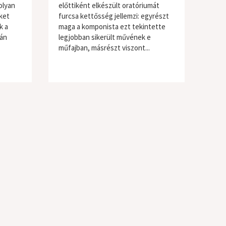
olyan
előttiként elkészült oratóriumát
ket
furcsa kettősség jellemzi: egyrészt
k a
maga a komponista ezt tekintette
lán
legjobban sikerült művének e
műfajban, másrészt viszont...