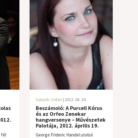
Galamb Zoltán
| 2012. 04. 20.
colas
Beszámoló: A Purcell Kórus
és az Orfeo Zenekar
2012.
hangversenye – Művészetek
Palotája, 2012. április 19.
 fél
George Frideric Handel utolsó