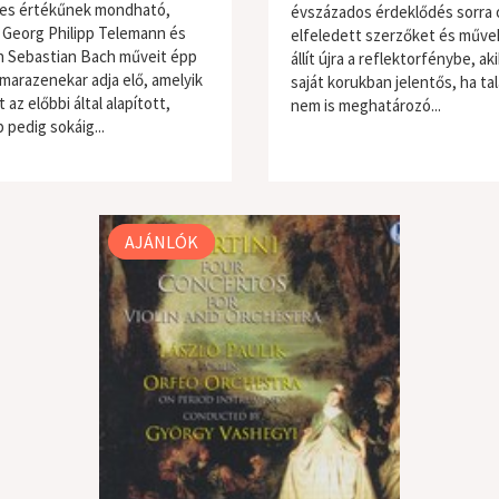
es értékűnek mondható,
évszázados érdeklődés sorra 
 Georg Philipp Telemann és
elfeledett szerzőket és műve
 Sebastian Bach műveit épp
állít újra a reflektorfénybe, aki
amarazenekar adja elő, amelyik
saját korukban jelentős, ha ta
 az előbbi által alapított,
nem is meghatározó...
 pedig sokáig...
ikus zene
AJÁNLÓK