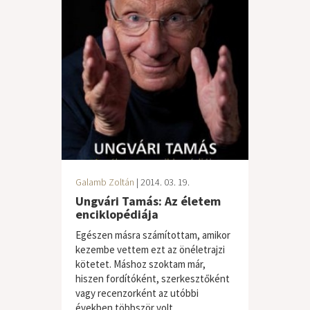
Galamb Zoltán
| 2014. 03. 19.
Ungvári Tamás: Az életem
enciklopédiája
Egészen másra számítottam, amikor
kezembe vettem ezt az önéletrajzi
kötetet. Máshoz szoktam már,
hiszen fordítóként, szerkesztőként
vagy recenzorként az utóbbi
években többször volt...