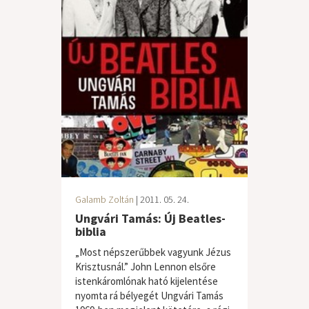
Galamb Zoltán
| 2011. 05. 24.
Ungvári Tamás: Új Beatles-
biblia
„Most népszerűbbek vagyunk Jézus
Krisztusnál.” John Lennon elsőre
istenkáromlónak ható kijelentése
nyomta rá bélyegét Ungvári Tamás