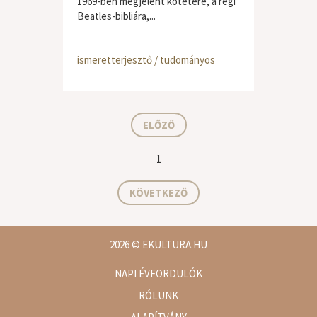
1969-ben megjelent kötetére, a régi
Beatles-bibliára,...
ismeretterjesztő / tudományos
ELŐZŐ
1
KÖVETKEZŐ
2026
© EKULTURA.HU
NAPI ÉVFORDULÓK
RÓLUNK