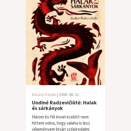
Baranyi Katalin
| 2018. 06. 21.
Undinė Radzevičiūtė: Halak
és sárkányok
Három és fél évvel ezelőtt nem
hittem volna, hogy valaha is lesz
véleményem litván szépirodalmi