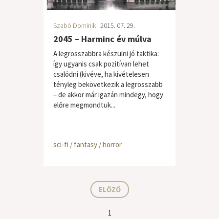
Szabó Dominik
| 2015. 07. 29.
2045 – Harminc év múlva
A legrosszabbra készülni jó taktika:
így ugyanis csak pozitívan lehet
csalódni (kivéve, ha kivételesen
tényleg bekövetkezik a legrosszabb
– de akkor már igazán mindegy, hogy
előre megmondtuk...
sci-fi / fantasy / horror
ELŐZŐ
1