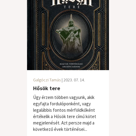
Galgóczi Tamás
| 2023. 07. 14.
Hősök tere
Úgy érzem többen vagyunk, akik
egyfajta fordulóponként, vagy
legalábbis fontos mérföldkőként
értékelik a Hősök tere című kötet
megjelenését. Azt persze majd a
következő évek történései...