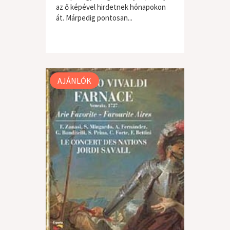
az ő képével hirdetnek hónapokon
át. Márpedig pontosan...
AJÁNLÓK