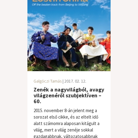
Galgóczi Tamás
| 2017. 02. 12.
Zenék a nagyvilágból, avagy
világzenéről szubjektíven –
60.
2015. november 8-án jelent meg a
sorozat első cikke, és az eltelt idő
alatt számomra alaposan kitágult a
világ, mert a világ zenéje sokkal
gazdagabbnak, változatosabbnak