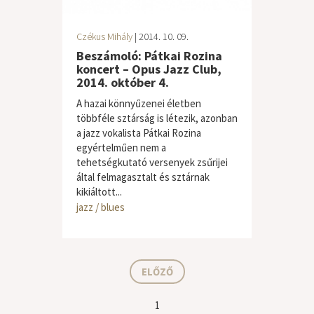
Czékus Mihály
| 2014. 10. 09.
Beszámoló: Pátkai Rozina
koncert – Opus Jazz Club,
2014. október 4.
A hazai könnyűzenei életben
többféle sztárság is létezik, azonban
a jazz vokalista Pátkai Rozina
egyértelműen nem a
tehetségkutató versenyek zsűrijei
által felmagasztalt és sztárnak
kikiáltott...
jazz / blues
ELŐZŐ
1