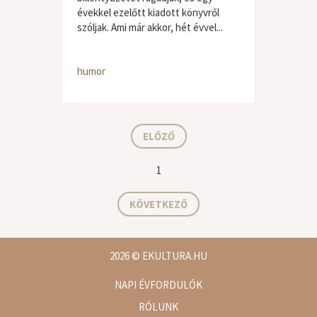
évekkel ezelőtt kiadott könyvről
szóljak. Ami már akkor, hét évvel...
humor
ELŐZŐ
1
KÖVETKEZŐ
2026
© EKULTURA.HU
NAPI ÉVFORDULÓK
RÓLUNK