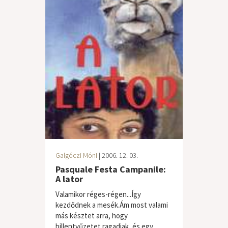
Galgóczi Móni
| 2006. 12. 03.
Pasquale Festa Campanile:
A lator
Valamikor réges-régen...Így
kezdődnek a mesék.Ám most valami
más késztet arra, hogy
billentyűzetet ragadjak, és egy