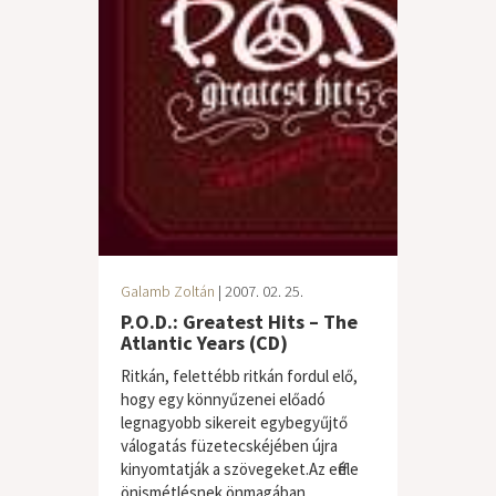
Galamb Zoltán
| 2007. 02. 25.
P.O.D.: Greatest Hits – The
Atlantic Years (CD)
Ritkán, felettébb ritkán fordul elő,
hogy egy könnyűzenei előadó
legnagyobb sikereit egybegyűjtő
válogatás füzetecskéjében újra
kinyomtatják a szövegeket.Az efféle
önismétlésnek önmagában...