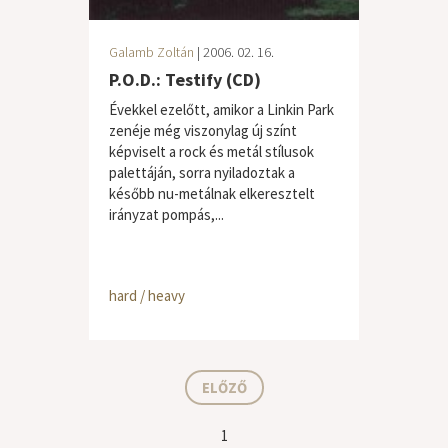
Galamb Zoltán
| 2006. 02. 16.
P.O.D.: Testify (CD)
Évekkel ezelőtt, amikor a Linkin Park
zenéje még viszonylag új színt
képviselt a rock és metál stílusok
palettáján, sorra nyiladoztak a
később nu-metálnak elkeresztelt
irányzat pompás,...
hard / heavy
ELŐZŐ
1