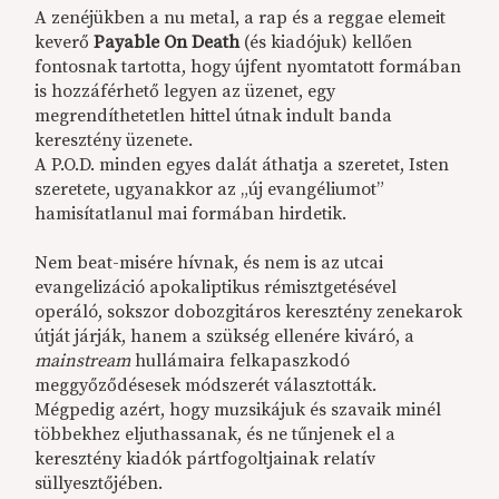
A zenéjükben a nu metal, a rap és a reggae elemeit
keverő
Payable On Death
(és kiadójuk) kellően
fontosnak tartotta, hogy újfent nyomtatott formában
is hozzáférhető legyen az üzenet, egy
megrendíthetetlen hittel útnak indult banda
keresztény üzenete.
A P.O.D. minden egyes dalát áthatja a szeretet, Isten
szeretete, ugyanakkor az „új evangéliumot”
hamisítatlanul mai formában hirdetik.
Nem beat-misére hívnak, és nem is az utcai
evangelizáció apokaliptikus rémisztgetésével
operáló, sokszor dobozgitáros keresztény zenekarok
útját járják, hanem a szükség ellenére kiváró, a
mainstream
hullámaira felkapaszkodó
meggyőződésesek módszerét választották.
Mégpedig azért, hogy muzsikájuk és szavaik minél
többekhez eljuthassanak, és ne tűnjenek el a
keresztény kiadók pártfogoltjainak relatív
süllyesztőjében.