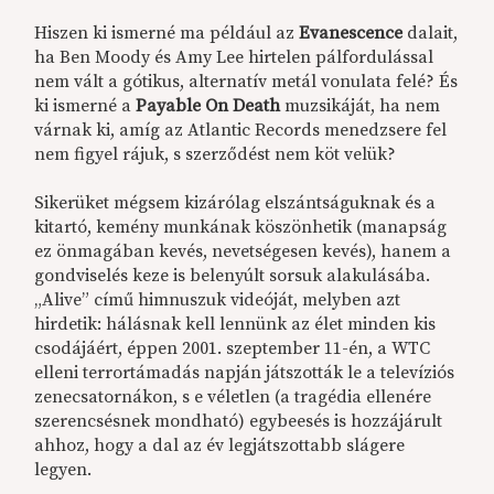
Hiszen ki ismerné ma például az
Evanescence
dalait,
ha Ben Moody és Amy Lee hirtelen pálfordulással
nem vált a gótikus, alternatív metál vonulata felé? És
ki ismerné a
Payable On Death
muzsikáját, ha nem
várnak ki, amíg az Atlantic Records menedzsere fel
nem figyel rájuk, s szerződést nem köt velük?
Sikerüket mégsem kizárólag elszántságuknak és a
kitartó, kemény munkának köszönhetik (manapság
ez önmagában kevés, nevetségesen kevés), hanem a
gondviselés keze is belenyúlt sorsuk alakulásába.
„Alive” című himnuszuk videóját, melyben azt
hirdetik: hálásnak kell lennünk az élet minden kis
csodájáért, éppen 2001. szeptember 11-én, a WTC
elleni terrortámadás napján játszották le a televíziós
zenecsatornákon, s e véletlen (a tragédia ellenére
szerencsésnek mondható) egybeesés is hozzájárult
ahhoz, hogy a dal az év legjátszottabb slágere
legyen.