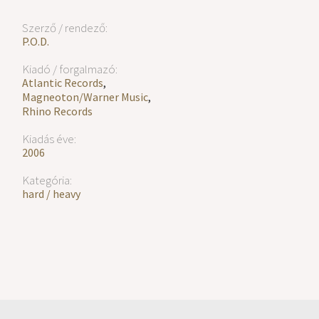
Szerző / rendező:
P.O.D.
Kiadó / forgalmazó:
Atlantic Records
,
Magneoton/Warner Music
,
Rhino Records
Kiadás éve:
2006
Kategória:
hard / heavy