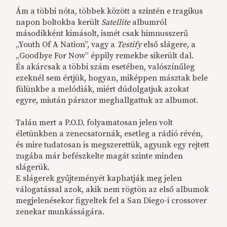
Ám a többi nóta, többek között a szintén e tragikus
napon boltokba került
Satellite
albumról
másodikként kimásolt, ismét csak himnusszerű
„Youth Of A Nation”, vagy a
Testify
első slágere, a
„Goodbye For Now” éppily remekbe sikerült dal.
És akárcsak a többi szám esetében, valószínűleg
ezeknél sem értjük, hogyan, miképpen másztak bele
fülünkbe a melódiák, miért dúdolgatjuk azokat
egyre, miután párszor meghallgattuk az albumot.
Talán mert a P.O.D. folyamatosan jelen volt
életünkben a zenecsatornák, esetleg a rádió révén,
és mire tudatosan is megszerettük, agyunk egy rejtett
zugába már befészkelte magát szinte minden
slágerük.
E slágerek gyűjteményét kaphatják meg jelen
válogatással azok, akik nem rögtön az első albumok
megjelenésekor figyeltek fel a San Diego-i crossover
zenekar munkásságára.