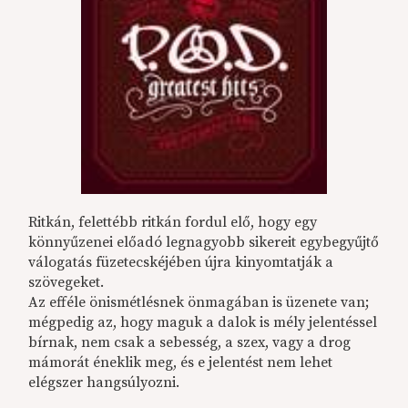
Ritkán, felettébb ritkán fordul elő, hogy egy
könnyűzenei előadó legnagyobb sikereit egybegyűjtő
válogatás füzetecskéjében újra kinyomtatják a
szövegeket.
Az efféle önismétlésnek önmagában is üzenete van;
mégpedig az, hogy maguk a dalok is mély jelentéssel
bírnak, nem csak a sebesség, a szex, vagy a drog
mámorát éneklik meg, és e jelentést nem lehet
elégszer hangsúlyozni.