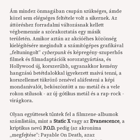
Ám mindez önmagában csupán szükséges, ámde
közel sem elégséges feltétele volt a sikernek. Az
áttöréshez forradalmi változásnak kellett
végbemennie a szórakoztatás egy másik
területén. Amikor aztán az akcióéhes közönség
kielégítésére megindult a számítógépes grafikával
„feltuningolt”
cyberpunk
és képregény-szuperhős
filmek és filmadaptációk sorozatgyártása, és
Hollywood új, korszerűbb, ugyanakkor kemény
hangzású betétdalokkal igyekezett maivá tenni, a
korszellemet tükröző zenével aláfesteni a képi
mondanivalót, beköszöntött a nu-metál és a vele
rokon stílusok - az új-gótikus metál és a rap-rock -
virágkora.
Olyan együttesek tűntek fel a filmzene-albumok
számlistáin, mint a
Static X
vagy az
Evanescence
, a
kriptikus nevű
P.O.D.
pedig (az akroníma
„megfejtése”: Payable On Death, azaz