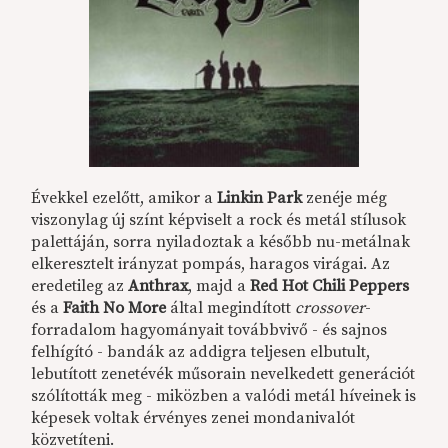
Évekkel ezelőtt, amikor a
Linkin Park
zenéje még
viszonylag új színt képviselt a rock és metál stílusok
palettáján, sorra nyiladoztak a később nu-metálnak
elkeresztelt irányzat pompás, haragos virágai. Az
eredetileg az
Anthrax
, majd a
Red Hot Chili Peppers
és a
Faith No More
által megindított
crossover
-
forradalom hagyományait továbbvivő - és sajnos
felhígító - bandák az addigra teljesen elbutult,
lebutított zenetévék műsorain nevelkedett generációt
szólították meg - miközben a valódi metál híveinek is
képesek voltak érvényes zenei mondanivalót
közvetíteni.