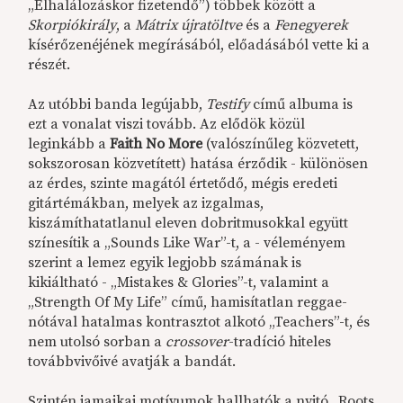
„Elhalálozáskor fizetendő”) többek között a
Skorpiókirály
, a
Mátrix újratöltve
és a
Fenegyerek
kísérőzenéjének megírásából, előadásából vette ki a
részét.
Az utóbbi banda legújabb,
Testify
című albuma is
ezt a vonalat viszi tovább. Az elődök közül
leginkább a
Faith No More
(valószínűleg közvetett,
sokszorosan közvetített) hatása érződik - különösen
az érdes, szinte magától értetődő, mégis eredeti
gitártémákban, melyek az izgalmas,
kiszámíthatatlanul eleven dobritmusokkal együtt
színesítik a „Sounds Like War”-t, a - véleményem
szerint a lemez egyik legjobb számának is
kikiáltható - „Mistakes & Glories”-t, valamint a
„Strength Of My Life” című, hamisítatlan reggae-
nótával hatalmas kontrasztot alkotó „Teachers”-t, és
nem utolsó sorban a
crossover
-tradíció hiteles
továbbvivőivé avatják a bandát.
Szintén jamaikai motívumok hallhatók a nyitó „Roots