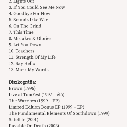
2. Lights Out
3. If You Could See Me Now
4. Goodbye For Now
5. Sounds Like War
6. On The Grind
7. This Time
8. Mistakes & Glories
9. Let You Down
10. Teachers
11. Strength Of My Life
12. Say Hello
13. Mark My Words
Diszkográfia:
Brown (1996)
Live at TomFest (1997 – élő)
The Warriors (1999 – EP)
Limited Edition Bonus EP (1999 – EP)
The Fundamental Elements Of Southdown (1999)
Satellite (2001)
Payable On Death (2003)