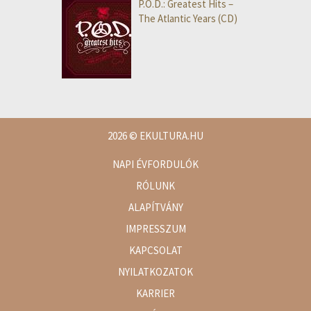
P.O.D.: Greatest Hits –
The Atlantic Years (CD)
2026
© EKULTURA.HU
NAPI ÉVFORDULÓK
RÓLUNK
ALAPÍTVÁNY
IMPRESSZUM
KAPCSOLAT
NYILATKOZATOK
KARRIER