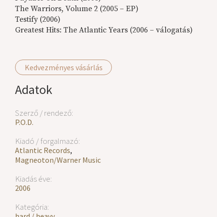
The Warriors, Volume 2 (2005 – EP)
Testify (2006)
Greatest Hits: The Atlantic Years (2006 – válogatás)
Kedvezményes vásárlás
Adatok
Szerző / rendező:
P.O.D.
Kiadó / forgalmazó:
Atlantic Records
,
Magneoton/Warner Music
Kiadás éve:
2006
Kategória:
hard / heavy