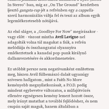
In Stereo”-ban, míg az „On The Ground” kezdetben
ijesztő
gangsta-rap
-jét a refrénben egy
a cappella
-
szerű harmonizálás váltja fel és teszi az album egyik
legemlékezetesebb nótájává.
Az első sláger, a „Goodbye For Now” megírásakor -
vagy előtt - viszont mintha
Avril Lavigne
-nel
adagolták volna túl magukat a fiúk, a refrén
melódiája és összhangzatai olyannyira
emlékeztetnek a kanadai pop-punk királynő
dallamvezetésére és akkordmeneteire.
Ez utóbbit persze nem negatívumként említettem
meg, hiszen Avril fülbemászó dalait ugyanúgy
szívesen hallgatom , mint a Faith No More
keményebb megnyilatkozásait, a P.O.D. pedig
mindent egybevetve változatos, a műfajötvözés
ellenére egységesen kemény lemezt hozott össze,
mely irányt mutathat a további fejlődéshez, és nem
csupán saját maguk, hanem általában a