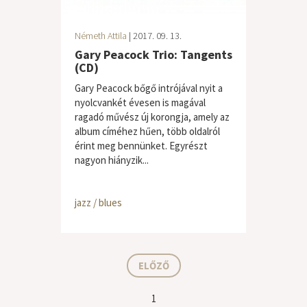
Németh Attila
| 2017. 09. 13.
Gary Peacock Trio: Tangents
(CD)
Gary Peacock bőgő intrójával nyit a
nyolcvankét évesen is magával
ragadó művész új korongja, amely az
album címéhez hűen, több oldalról
érint meg bennünket. Egyrészt
nagyon hiányzik...
jazz / blues
ELŐZŐ
1