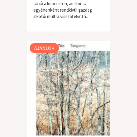
tanúi a koncerten, amikor az
egyénenként rendkívül gazdag
alkotói múltra visszatekintő...
jazz / blues
AJÁNLÓK