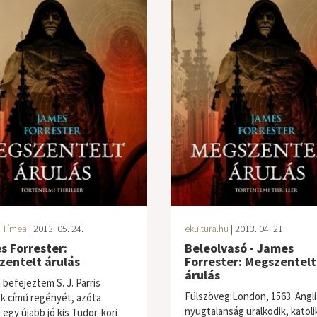
 Tímea
| 2013. 05. 24.
ekultura.hu
| 2013. 04. 21.
s Forrester:
Beleolvasó - James
zentelt árulás
Forrester: Megszentelt
árulás
 befejeztem S. J. Parris
Fülszöveg:London, 1563. Angl
k című regényét, azóta
nyugtalanság uralkodik, katoli
 egy újabb jó kis Tudor-kori