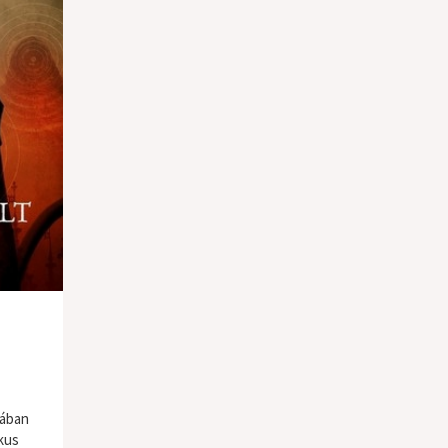
iában
kus