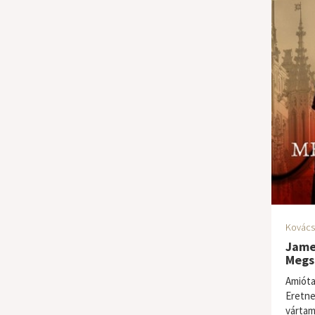
Kovács
Jame
Megs
Amióta
Eretne
vártam