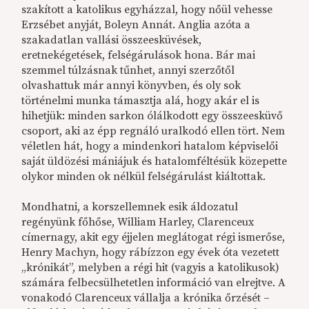
szakított a katolikus egyházzal, hogy nőül vehesse
Erzsébet anyját, Boleyn Annát. Anglia azóta a
szakadatlan vallási összeesküvések,
eretnekégetések, felségárulások hona. Bár mai
szemmel túlzásnak tűnhet, annyi szerzőtől
olvashattuk már annyi könyvben, és oly sok
történelmi munka támasztja alá, hogy akár el is
hihetjük: minden sarkon ólálkodott egy összeesküvő
csoport, aki az épp regnáló uralkodó ellen tört. Nem
véletlen hát, hogy a mindenkori hatalom képviselői
saját üldözési mániájuk és hatalomféltésük közepette
olykor minden ok nélkül felségárulást kiáltottak.
Mondhatni, a korszellemnek esik áldozatul
regényünk főhőse, William Harley, Clarenceux
címernagy, akit egy éjjelen meglátogat régi ismerőse,
Henry Machyn, hogy rábízzon egy évek óta vezetett
„krónikát”, melyben a régi hit (vagyis a katolikusok)
számára felbecsülhetetlen információ van elrejtve. A
vonakodó Clarenceux vállalja a krónika őrzését –