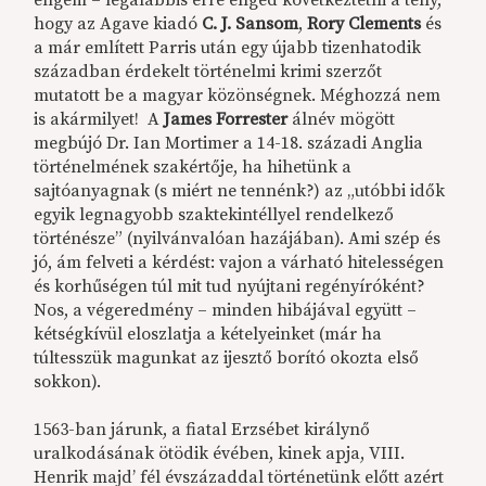
engem – legalábbis erre enged következtetni a tény,
hogy az Agave kiadó
C. J. Sansom
,
Rory Clements
és
a már említett Parris után egy újabb tizenhatodik
században érdekelt történelmi krimi szerzőt
mutatott be a magyar közönségnek. Méghozzá nem
is akármilyet! A
James Forrester
álnév mögött
megbújó Dr. Ian Mortimer a 14-18. századi Anglia
történelmének szakértője, ha hihetünk a
sajtóanyagnak (s miért ne tennénk?) az „utóbbi idők
egyik legnagyobb szaktekintéllyel rendelkező
történésze” (nyilvánvalóan hazájában). Ami szép és
jó, ám felveti a kérdést: vajon a várható hitelességen
és korhűségen túl mit tud nyújtani regényíróként?
Nos, a végeredmény – minden hibájával együtt –
kétségkívül eloszlatja a kételyeinket (már ha
túltesszük magunkat az ijesztő borító okozta első
sokkon).
1563-ban járunk, a fiatal Erzsébet királynő
uralkodásának ötödik évében, kinek apja, VIII.
Henrik majd’ fél évszázaddal történetünk előtt azért