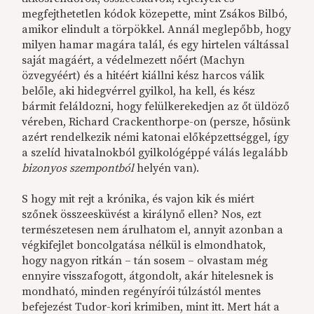
megfejthetetlen kódok közepette, mint Zsákos Bilbó,
amikor elindult a törpökkel. Annál meglepőbb, hogy
milyen hamar magára talál, és egy hirtelen váltással
saját magáért, a védelmezett nőért (Machyn
özvegyéért) és a hitéért kiállni kész harcos válik
belőle, aki hidegvérrel gyilkol, ha kell, és kész
bármit feláldozni, hogy felülkerekedjen az őt üldöző
véreben, Richard Crackenthorpe-on (persze, hősünk
azért rendelkezik némi katonai előképzettséggel, így
a szelíd hivatalnokból gyilkológéppé válás legalább
bizonyos szempontból
helyén van).
S hogy mit rejt a krónika, és vajon kik és miért
szőnek összeesküvést a királynő ellen? Nos, ezt
természetesen nem árulhatom el, annyit azonban a
végkifejlet boncolgatása nélkül is elmondhatok,
hogy nagyon ritkán – tán sosem – olvastam még
ennyire visszafogott, átgondolt, akár hitelesnek is
mondható, minden regényírói túlzástól mentes
befejezést Tudor-kori krimiben, mint itt. Mert hát a