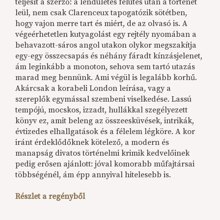
teljesít a szerző: a lendületes felütés után a történet
leül, nem csak Clarenceux tapogatózik sötétben,
hogy vajon merre tart és miért, de az olvasó is. A
végeérhetetlen kutyagolást egy rejtély nyomában a
behavazott-sáros angol utakon olykor megszakítja
egy-egy összecsapás és néhány fáradt kínzásjelenet,
ám leginkább a monoton, sehova sem tartó utazás
marad meg bennünk. Ami végül is legalább korhű.
Akárcsak a korabeli London leírása, vagy a
szereplők egymással szembeni viselkedése. Lassú
tempójú, mocskos, izzadt, hullákkal szegélyezett
könyv ez, amit beleng az összeesküvések, intrikák,
évtizedes elhallgatások és a félelem légköre. A kor
iránt érdeklődőknek kötelező, a modern és
manapság divatos történelmi krimik kedvelőinek
pedig erősen ajánlott: jóval komorabb műfajtársai
többségénél, ám épp annyival hitelesebb is.
Részlet a regényből