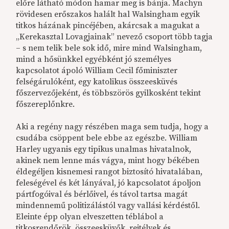
előre látható módon hamar meg is bánja. Machyn
rövidesen erőszakos halált hal Walsingham egyik
titkos házának pincéjében, akárcsak a magukat a
„Kerekasztal Lovagjainak” nevező csoport több tagja
– s nem telik bele sok idő, mire mind Walsingham,
mind a hősünkkel egyébként jó személyes
kapcsolatot ápoló William Cecil főminiszter
felségárulóként, egy katolikus összeesküvés
főszervezőjeként, és többszörös gyilkosként tekint
főszereplőnkre.
Aki a regény nagy részében maga sem tudja, hogy a
csudába csöppent bele ebbe az egészbe. William
Harley ugyanis egy tipikus unalmas hivatalnok,
akinek nem lenne más vágya, mint hogy békében
éldegéljen kisnemesi rangot biztosító hivatalában,
feleségével és két lányával, jó kapcsolatot ápoljon
pártfogóival és bérlőivel, és távol tartsa magát
mindennemű politizálástól vagy vallási kérdéstől.
Eleinte épp olyan elveszetten téblábol a
titkosrendőrök, összeesküvők, rejtélyek és