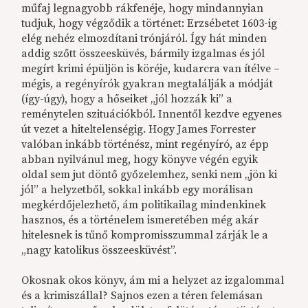
műfaj legnagyobb rákfenéje, hogy mindannyian
tudjuk, hogy végződik a történet: Erzsébetet 1603-ig
elég nehéz elmozdítani trónjáról. Így hát minden
addig szőtt összeesküvés, bármily izgalmas és jól
megírt krimi épüljön is köréje, kudarcra van ítélve –
mégis, a regényírók gyakran megtalálják a módját
(így-úgy), hogy a hőseiket „jól hozzák ki” a
reménytelen szituációkból. Innentől kezdve egyenes
út vezet a hiteltelenségig. Hogy James Forrester
valóban inkább történész, mint regényíró, az épp
abban nyilvánul meg, hogy könyve végén egyik
oldal sem jut döntő győzelemhez, senki nem „jön ki
jól” a helyzetből, sokkal inkább egy morálisan
megkérdőjelezhető, ám politikailag mindenkinek
hasznos, és a történelem ismeretében még akár
hitelesnek is tűnő kompromisszummal zárják le a
„nagy katolikus összeesküvést”.
Okosnak okos könyv, ám mi a helyzet az izgalommal
és a krimiszállal? Sajnos ezen a téren felemásan