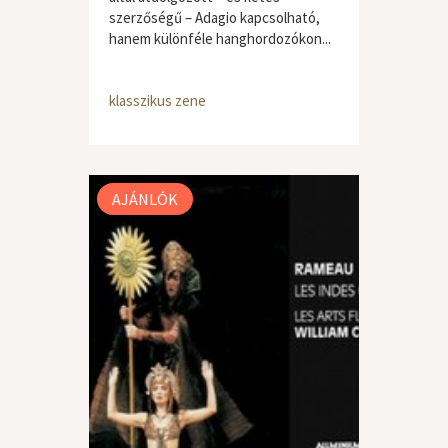
szerzőségű – Adagio kapcsolható,
hanem különféle hanghordozókon...
klasszikus zene
AJÁNLÓK