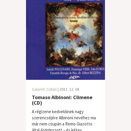
Galamb Zoltán
| 2011. 12. 04.
Tomaso Albinoni: Climene
(CD)
A régizene kedvelőinek nagy
szerencséjére Albinoni nevéhez ma
már nem csupán a Remo Giazotto
által átdolgozott – és kétes