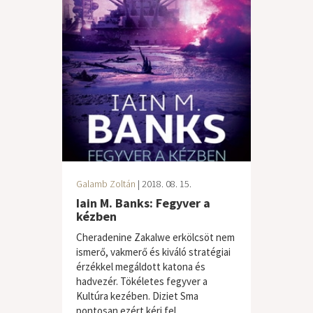
Galamb Zoltán
| 2018. 08. 15.
Iain M. Banks: Fegyver a
kézben
Cheradenine Zakalwe erkölcsöt nem
ismerő, vakmerő és kiváló stratégiai
érzékkel megáldott katona és
hadvezér. Tökéletes fegyver a
Kultúra kezében. Diziet Sma
pontosan ezért kéri fel...