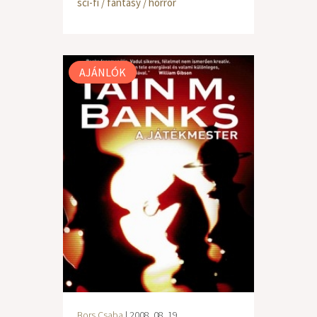
sci-fi / fantasy / horror
AJÁNLÓK
Bors Csaba
| 2008. 08. 19.