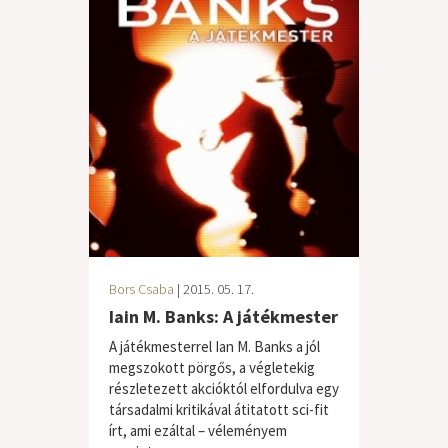
Bors Csaba
| 2015. 05. 17.
Iain M. Banks: A játékmester
A játékmesterrel Ian M. Banks a jól
megszokott pörgős, a végletekig
részletezett akcióktól elfordulva egy
társadalmi kritikával átitatott sci-fit
írt, ami ezáltal – véleményem