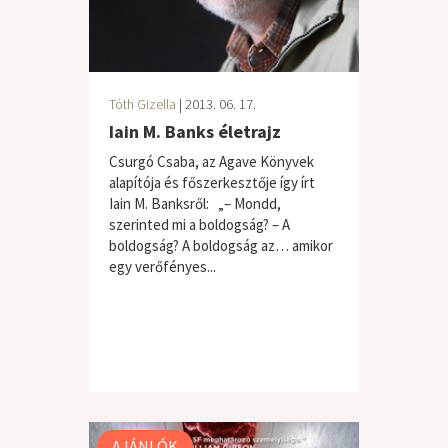
Tóth Gizella
| 2013. 06. 17.
Iain M. Banks életrajz
Csurgó Csaba, az Agave Könyvek
alapítója és főszerkesztője így írt
Iain M. Banksről: „– Mondd,
szerinted mi a boldogság? – A
boldogság? A boldogság az… amikor
egy verőfényes...
AJÁNLÓK