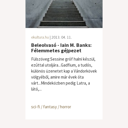
ekultura.hu
| 2013. 04. 11.
Beleolvasó - Iain M. Banks:
Félemmetes géjpezet
Fülszöveg:Sessine gróf halni készül,
ezúttal utoljára...Gadfium, a tudós,
különös üzenetet kap a Vándorkövek
völgyéből, amire már évek óta
várt...Mindeközben pedig Latra, a
látó,...
sci-fi / fantasy / horror