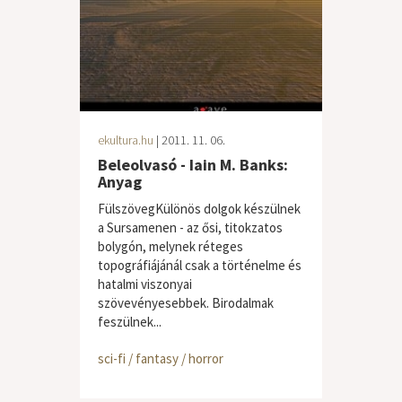
ekultura.hu
| 2011. 11. 06.
Beleolvasó - Iain M. Banks:
Anyag
FülszövegKülönös dolgok készülnek
a Sursamenen - az ősi, titokzatos
bolygón, melynek réteges
topográfiájánál csak a történelme és
hatalmi viszonyai
szövevényesebbek. Birodalmak
feszülnek...
sci-fi / fantasy / horror