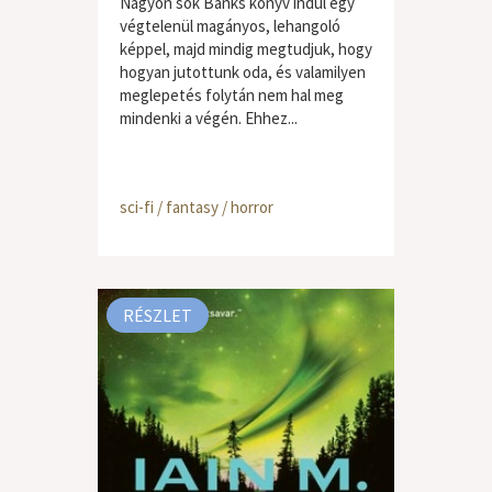
Nagyon sok Banks könyv indul egy
végtelenül magányos, lehangoló
képpel, majd mindig megtudjuk, hogy
hogyan jutottunk oda, és valamilyen
meglepetés folytán nem hal meg
mindenki a végén. Ehhez...
sci-fi / fantasy / horror
RÉSZLET