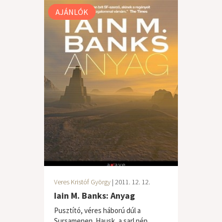
AJÁNLÓK
Veres Kristóf György
| 2011. 12. 12.
Iain M. Banks: Anyag
Pusztító, véres háború dúl a
Sursamenen. Hausk, a sarl nép