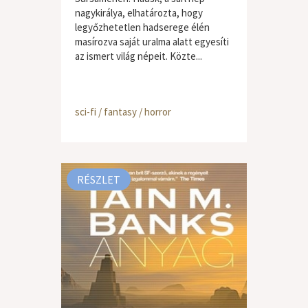
nagykirálya, elhatározta, hogy
legyőzhetetlen hadserege élén
masírozva saját uralma alatt egyesíti
az ismert világ népeit. Közte...
sci-fi / fantasy / horror
RÉSZLET