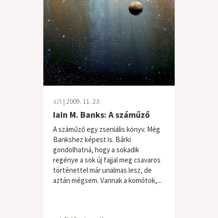
a2t
| 2009. 11. 23.
Iain M. Banks: A száműző
A száműző egy zseniális könyv. Még
Bankshez képest is. Bárki
gondolhatná, hogy a sokadik
regénye a sok új fajjal meg csavaros
történettel már unalmas lesz, de
aztán mégsem. Vannak a komótok,...