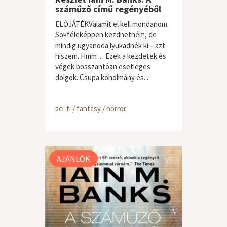
száműző című regényéből
ELŐJÁTÉKValamit el kell mondanom.
Sokféleképpen kezdhetném, de
mindig ugyanoda lyukadnék ki – azt
hiszem. Hmm… Ezek a kezdetek és
végek bosszantóan esetleges
dolgok. Csupa koholmány és...
sci-fi / fantasy / horror
AJÁNLÓK