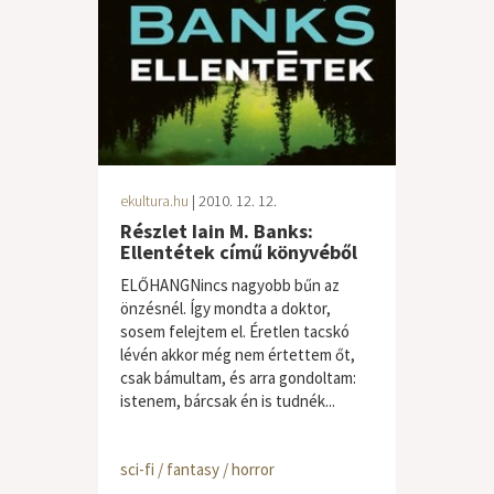
ekultura.hu
| 2010. 12. 12.
Részlet Iain M. Banks:
Ellentétek című könyvéből
ELŐHANGNincs nagyobb bűn az
önzésnél. Így mondta a doktor,
sosem felejtem el. Éretlen tacskó
lévén akkor még nem értettem őt,
csak bámultam, és arra gondoltam:
istenem, bárcsak én is tudnék...
sci-fi / fantasy / horror