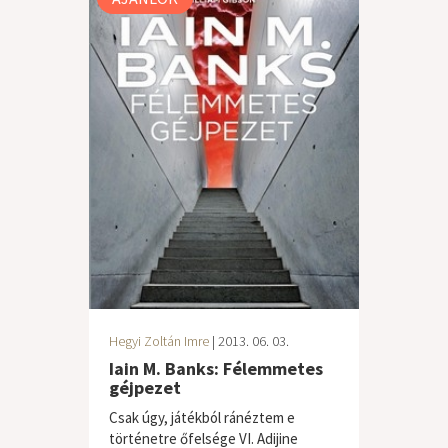
Hegyi Zoltán Imre
| 2013. 06. 03.
Iain M. Banks: Félemmetes
géjpezet
Csak úgy, játékból ránéztem e
történetre őfelsége VI. Adijine