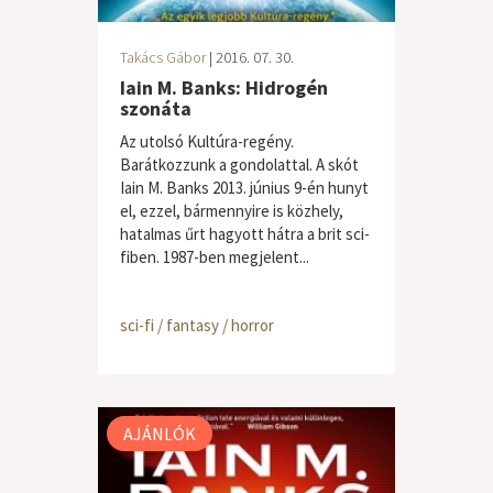
Takács Gábor
| 2016. 07. 30.
Iain M. Banks: Hidrogén
szonáta
Az utolsó Kultúra-regény.
Barátkozzunk a gondolattal. A skót
Iain M. Banks 2013. június 9-én hunyt
el, ezzel, bármennyire is közhely,
hatalmas űrt hagyott hátra a brit sci-
fiben. 1987-ben megjelent...
sci-fi / fantasy / horror
AJÁNLÓK