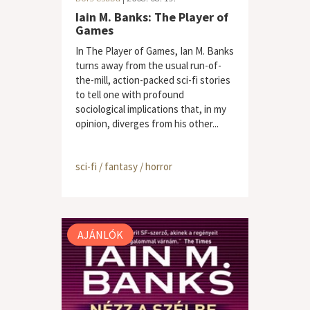
Iain M. Banks: The Player of
Games
In The Player of Games, Ian M. Banks
turns away from the usual run-of-
the-mill, action-packed sci-fi stories
to tell one with profound
sociological implications that, in my
opinion, diverges from his other...
sci-fi / fantasy / horror
AJÁNLÓK