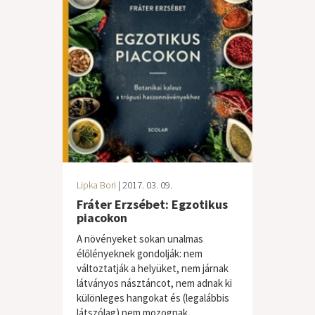
Lipka Bori
| 2017. 03. 09.
Fráter Erzsébet: Egzotikus
piacokon
A növényeket sokan unalmas
élőlényeknek gondolják: nem
változtatják a helyüket, nem járnak
látványos násztáncot, nem adnak ki
különleges hangokat és (legalábbis
látszólag) nem mozognak,...