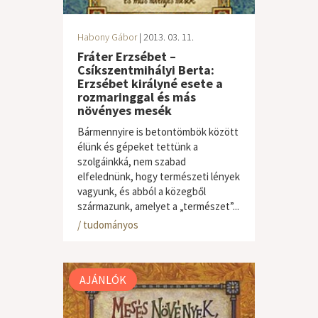
Habony Gábor
| 2013. 03. 11.
Fráter Erzsébet –
Csíkszentmihályi Berta:
Erzsébet királyné esete a
rozmaringgal és más
növényes mesék
Bármennyire is betontömbök között
élünk és gépeket tettünk a
szolgáinkká, nem szabad
elfelednünk, hogy természeti lények
vagyunk, és abból a közegből
származunk, amelyet a „természet”...
gyermek / ifjúsági
,
ismeretterjesztő
/ tudományos
AJÁNLÓK