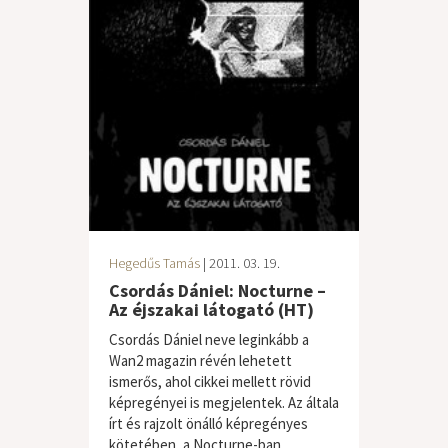
Hegedűs Tamás
| 2011. 03. 19.
Csordás Dániel: Nocturne –
Az éjszakai látogató (HT)
Csordás Dániel neve leginkább a
Wan2 magazin révén lehetett
ismerős, ahol cikkei mellett rövid
képregényei is megjelentek. Az általa
írt és rajzolt önálló képregényes
kötetében, a Nocturne-ban...