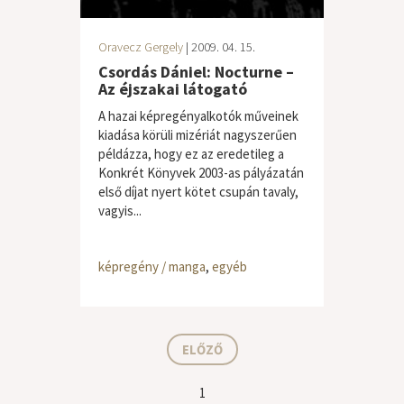
Oravecz Gergely
| 2009. 04. 15.
Csordás Dániel: Nocturne –
Az éjszakai látogató
A hazai képregényalkotók műveinek
kiadása körüli mizériát nagyszerűen
példázza, hogy ez az eredetileg a
Konkrét Könyvek 2003-as pályázatán
első díjat nyert kötet csupán tavaly,
vagyis...
képregény / manga
,
egyéb
ELŐZŐ
1