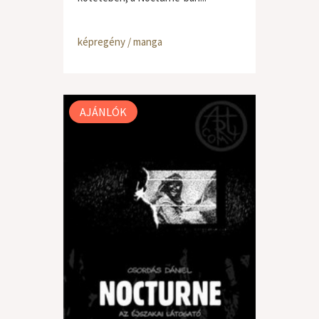
képregény / manga
AJÁNLÓK