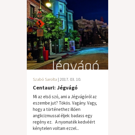
Szabó Sarolta
| 2017. 03. 10.
Centauri: Jégvágó
Mi az első szó, ami a Jégvágóról az
eszembe jut? Tökös. Vagány. Vagy,
hogy a történethez illően
anglicizmussal éljek: badass egy
regény ez. A nyomaték kedvéért
kénytelen voltam ezzel...