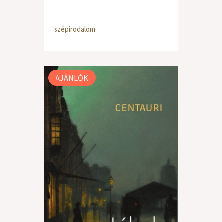
szépirodalom
AJÁNLÓK