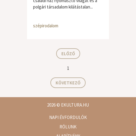
családi ház nyomasztó világát és a
polgári társadalom kilátástalan...
szépirodalom
ELŐZŐ
1
KÖVETKEZŐ
2026
© EKULTURA.HU
NAPI ÉVFORDULÓK
RÓLUNK