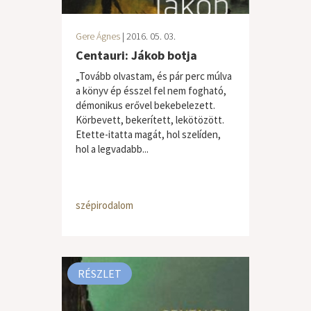
Gere Ágnes
| 2016. 05. 03.
Centauri: Jákob botja
„Tovább olvastam, és pár perc múlva
a könyv ép ésszel fel nem fogható,
démonikus erővel bekebelezett.
Körbevett, bekerített, lekötözött.
Etette-itatta magát, hol szelíden,
hol a legvadabb...
szépirodalom
RÉSZLET