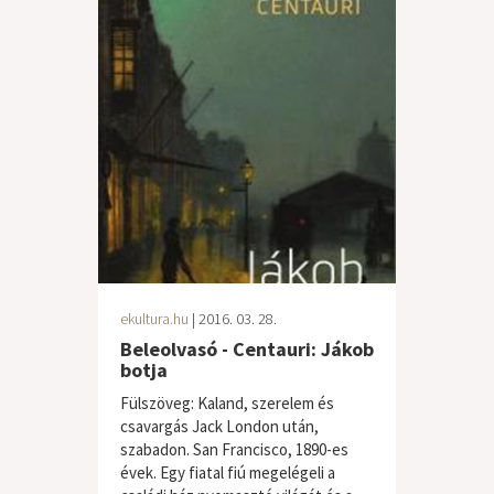
ekultura.hu
| 2016. 03. 28.
Beleolvasó - Centauri: Jákob
botja
Fülszöveg: Kaland, szerelem és
csavargás Jack London után,
szabadon. San Francisco, 1890-es
évek. Egy fiatal fiú megelégeli a