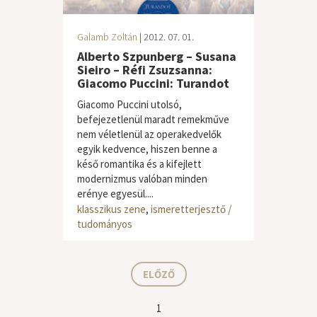
Galamb Zoltán
| 2012. 07. 01.
Alberto Szpunberg – Susana
Sieiro – Réfi Zsuzsanna:
Giacomo Puccini: Turandot
Giacomo Puccini utolsó,
befejezetlenül maradt remekműve
nem véletlenül az operakedvelők
egyik kedvence, hiszen benne a
késő romantika és a kifejlett
modernizmus valóban minden
erénye egyesül....
klasszikus zene
,
ismeretterjesztő /
tudományos
ELŐZŐ
1