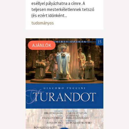
eséllyel pályázhatna a címre. A
teljesen mesterkéletlennek tetsző
(és ezért időnként...
klasszikus zene
,
ismeretterjesztő /
tudományos
AJÁNLÓK