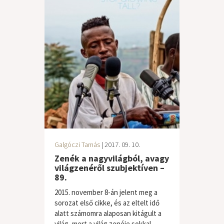
Galgóczi Tamás
| 2017. 09. 10.
Zenék a nagyvilágból, avagy
világzenéről szubjektíven –
89.
2015. november 8-án jelent meg a
sorozat első cikke, és az eltelt idő
alatt számomra alaposan kitágult a
világ, mert a világ zenéje sokkal