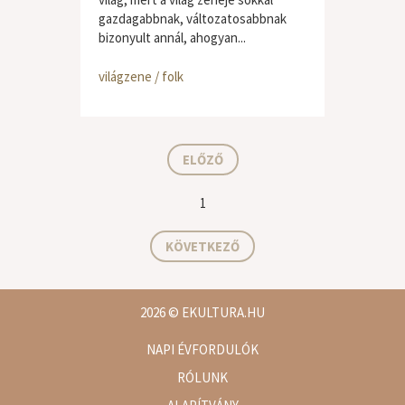
gazdagabbnak, változatosabbnak
bizonyult annál, ahogyan...
világzene / folk
ELŐZŐ
1
KÖVETKEZŐ
2026
© EKULTURA.HU
NAPI ÉVFORDULÓK
RÓLUNK