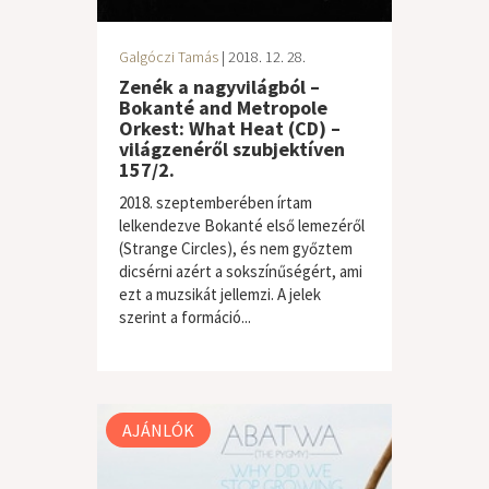
Galgóczi Tamás
| 2018. 12. 28.
Zenék a nagyvilágból –
Bokanté and Metropole
Orkest: What Heat (CD) –
világzenéről szubjektíven
157/2.
2018. szeptemberében írtam
lelkendezve Bokanté első lemezéről
(Strange Circles), és nem győztem
dicsérni azért a sokszínűségért, ami
ezt a muzsikát jellemzi. A jelek
szerint a formáció...
világzene / folk
AJÁNLÓK