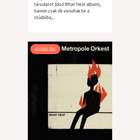
társulatot (lásd What Heat album),
hanem csak ők vonultak be a
stúdióba,...
világzene / folk
AJÁNLÓK