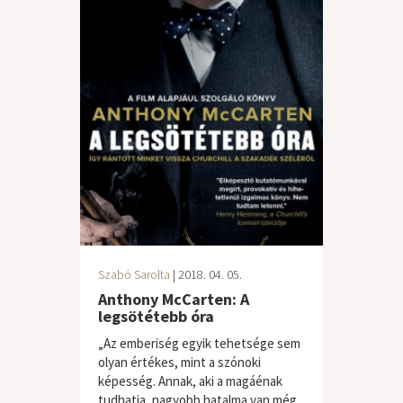
Szabó Sarolta
| 2018. 04. 05.
Anthony McCarten: A
legsötétebb óra
„Az emberiség egyik tehetsége sem
olyan értékes, mint a szónoki
képesség. Annak, aki a magáénak
tudhatja, nagyobb hatalma van még