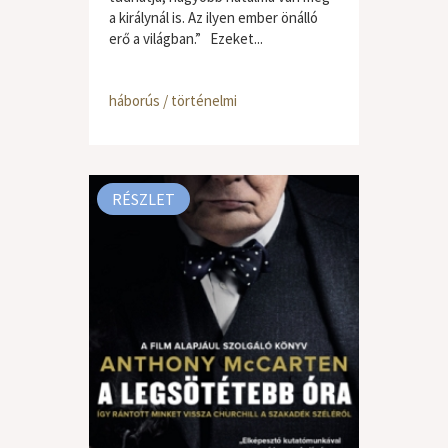
a királynál is. Az ilyen ember önálló
erő a világban.” Ezeket...
háborús / történelmi
RÉSZLET