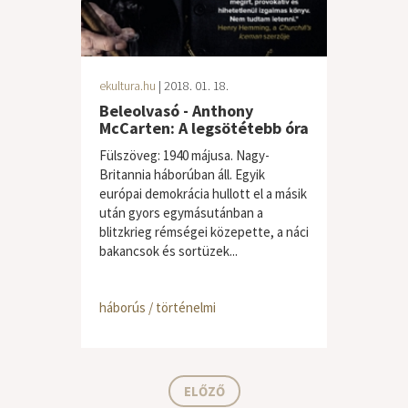
ekultura.hu
| 2018. 01. 18.
Beleolvasó - Anthony
McCarten: A legsötétebb óra
Fülszöveg: 1940 májusa. Nagy-
Britannia háborúban áll. Egyik
európai demokrácia hullott el a másik
után gyors egymásutánban a
blitzkrieg rémségei közepette, a náci
bakancsok és sortüzek...
háborús / történelmi
ELŐZŐ