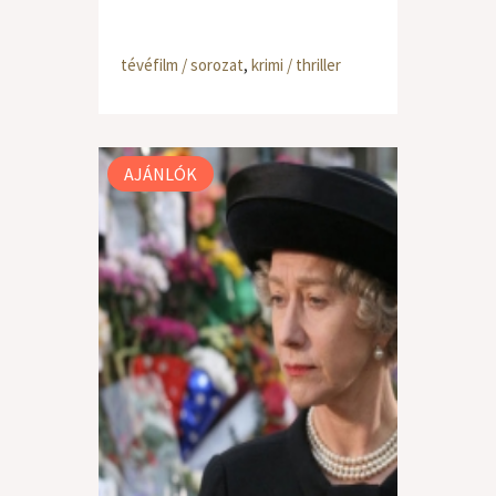
tévéfilm / sorozat
,
krimi / thriller
AJÁNLÓK