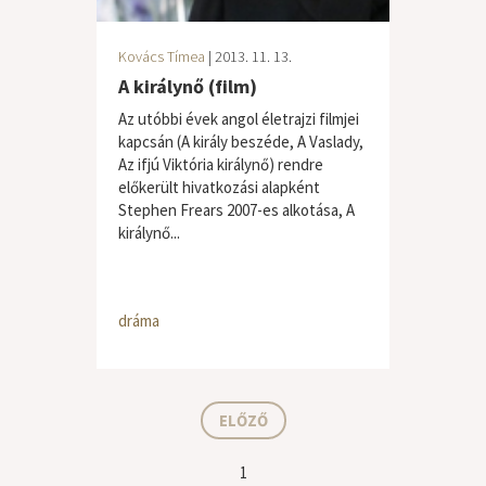
Kovács Tímea
| 2013. 11. 13.
A királynő (film)
Az utóbbi évek angol életrajzi filmjei
kapcsán (A király beszéde, A Vaslady,
Az ifjú Viktória királynő) rendre
előkerült hivatkozási alapként
Stephen Frears 2007-es alkotása, A
királynő...
dráma
ELŐZŐ
1