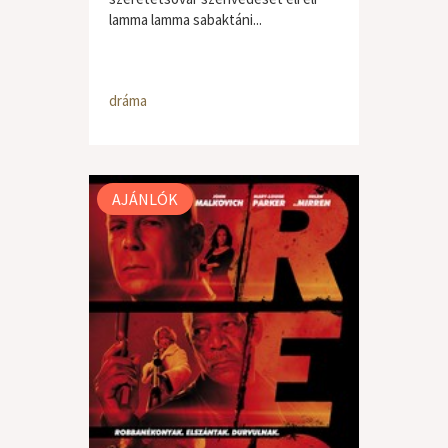
lamma lamma sabaktáni...
dráma
AJÁNLÓK