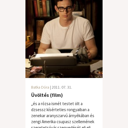
Batka Dóra
| 2011. 07. 31.
Üvöltés (film)
„és a rózsa ismét testet ölt a
dzsessz kísérteties rongyaiban a
zenekar aranyszarvú árnyékában és
zengi Amerika csupasz szellemének
szeretetsóvár szenvedését eli eli