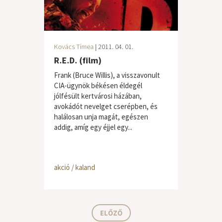
Kovács Tímea
| 2011. 04. 01.
R.E.D. (film)
Frank (Bruce Willis), a visszavonult
CIA-ügynök békésen éldegél
jólfésült kertvárosi házában,
avokádót nevelget cserépben, és
halálosan unja magát, egészen
addig, amíg egy éjjel egy...
akció / kaland
ELŐZŐ