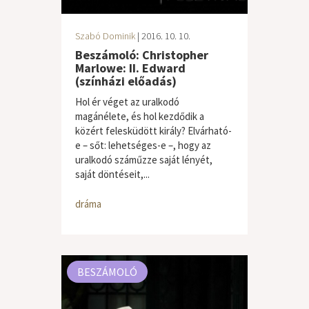
Szabó Dominik
| 2016. 10. 10.
Beszámoló: Christopher
Marlowe: II. Edward
(színházi előadás)
Hol ér véget az uralkodó
magánélete, és hol kezdődik a
közért felesküdött király? Elvárható-
e – sőt: lehetséges-e –, hogy az
uralkodó száműzze saját lényét,
saját döntéseit,...
dráma
BESZÁMOLÓ