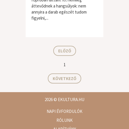
áttevődnek a hangsúlyok: nem
annyira a darab egészét tudom
figyelni,...
ELŐZŐ
1
KÖVETKEZŐ
2026
© EKULTURA.HU
NAPI ÉVFORDULÓK
RÓLUNK