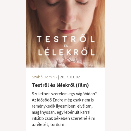
Szabó Dominik
| 2017. 03. 02.
Testről és lélekről (film)
Születhet szerelem egy vágóhídon?
Az idősödő Endre még csak nem is
reménykedik ilyesmiben: elváltan,
magányosan, egy lebénult karral
inkább csak békében szeretné élni
az életét, törődni...