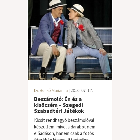
Dr. Benkő Marianna
| 2016. 07. 17.
Beszámoló: Én és a
kisöcsém – Szegedi
Szabadtéri Játékok
Kicsit rendhagyó beszámolóval
készültem, mivel a darabot nem
előadáson, hanem csak a fotós
főpróbán láttam. Itt némileg