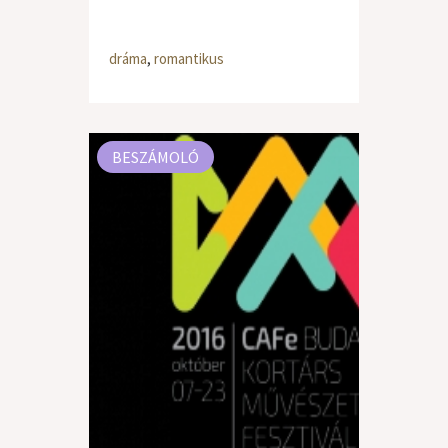
dráma
,
romantikus
BESZÁMOLÓ