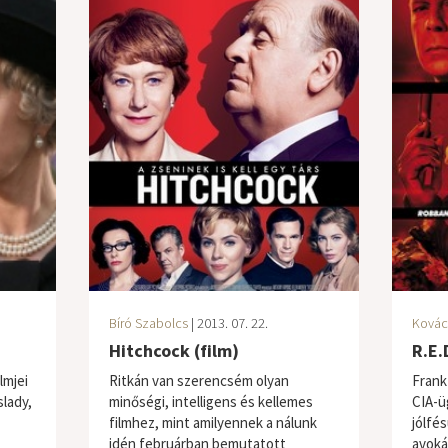
Bíró Szabolcs
| 2013. 07. 22.
Kovác
Hitchcock (film)
R.E.
lmjei
Ritkán van szerencsém olyan
Frank 
slady,
minőségi, intelligens és kellemes
CIA-ü
filmhez, mint amilyennek a nálunk
jólfé
idén februárban bemutatott
avoká