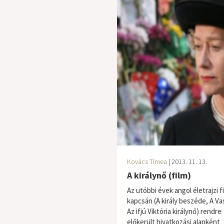
Kovács Tímea
| 2013. 11. 13.
A királynő (film)
Az utóbbi évek angol életrajzi fi
kapcsán (A király beszéde, A Va
Az ifjú Viktória királynő) rendre
előkerült hivatkozási alapként