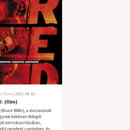
s Tímea
| 2011. 04. 01.
D. (film)
(Bruce Willis), a visszavonult
gynök békésen éldegél
sült kertvárosi házában,
dót nevelget cserépben, és