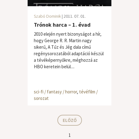
Szabó Dominik
| 2011. 07. 01.
Trónok harca – 1. évad
2010 elején nyert bizonyságot a hír,
hogy George R. R. Martin nagy
sikerű, A Tűz és Jég dala című
regénysorozatából adaptáció készül
a tévéképernyőkre, méghozzá az
HBO keretein belül....
sci-fi / fantasy / horror
,
tévéfilm /
sorozat
ELŐZŐ
1