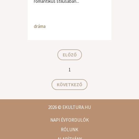
romantikus stílusában...
dráma
ELŐZŐ
1
KÖVETKEZŐ
2026
© EKULTURA.HU
NAPI ÉVFORDULÓK
RÓLUNK