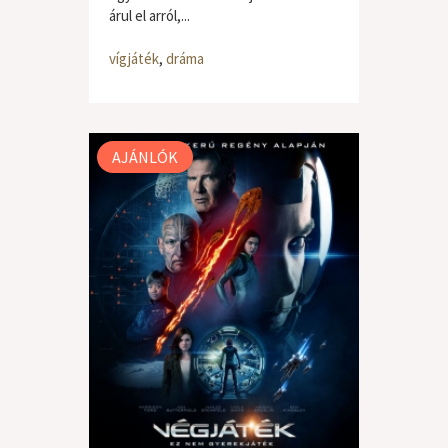
árul el arról,...
vígjáték
,
dráma
AJÁNLÓK