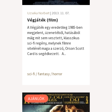
Uzseka Norbert
| 2013. 11. 07.
Végjáték (film)
A Végjáték egy eredetileg 1985-ben
megjelent, üzenetéből, hatásából
máig mit sem vesztett, klasszikus
sci-fi regény, melynek filmre
vitelénél maga a szerző, Orson Scott
Card is segédkezett. A...
sci-fi / fantasy / horror
AJÁNLÓK