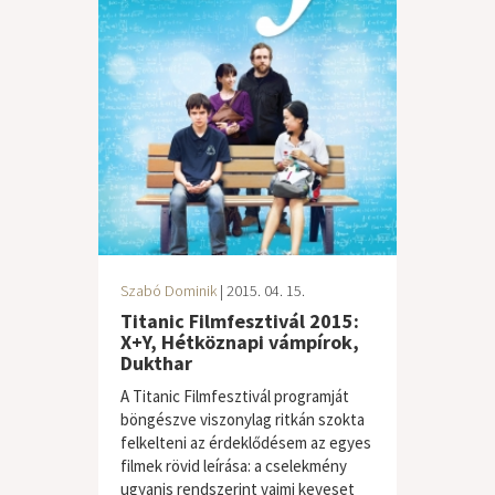
Szabó Dominik
| 2015. 04. 15.
Titanic Filmfesztivál 2015:
X+Y, Hétköznapi vámpírok,
Dukthar
A Titanic Filmfesztivál programját
böngészve viszonylag ritkán szokta
felkelteni az érdeklődésem az egyes
filmek rövid leírása: a cselekmény
ugyanis rendszerint vajmi keveset