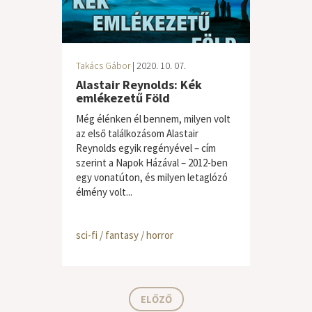
Takács Gábor
| 2020. 10. 07.
Alastair Reynolds: Kék
emlékezetű Föld
Még élénken él bennem, milyen volt
az első találkozásom Alastair
Reynolds egyik regényével – cím
szerint a Napok Házával – 2012-ben
egy vonatúton, és milyen letaglózó
élmény volt...
sci-fi / fantasy / horror
ELŐZŐ