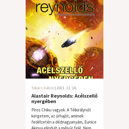
Takács Gábor
| 2021. 11. 16.
Alastair Reynolds: Acélszellő
nyergében
Piros Chiku vagyok. A Télkirálynőt
kergetem, az űrhajót, aminek
fedélzetén a dédnagyanyám, Eunice
Akinya elindult a mélyűr felé. Nem