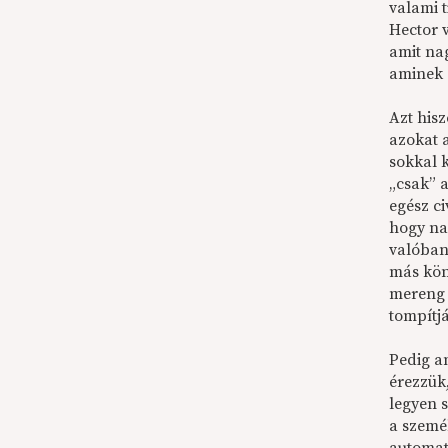
valami t
Hector v
amit na
aminek 
Azt his
azokat 
sokkal 
„csak” 
egész ci
hogy nag
valóban
más kön
mereng 
tompítj
Pedig a
érezzük,
legyen 
a személ