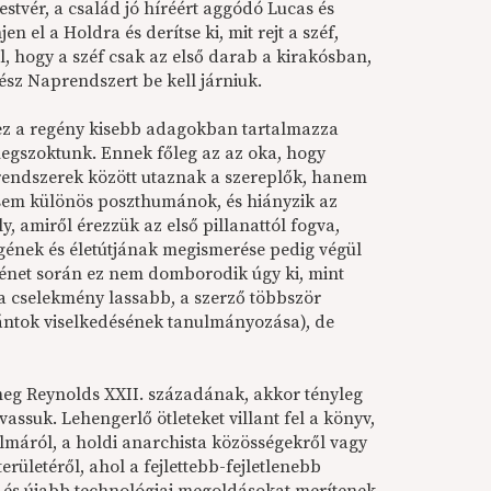
estvér, a család jó híréért aggódó Lucas és
 el a Holdra és derítse ki, mit rejt a széf,
 hogy a széf csak az első darab a kirakósban,
sz Naprendszert be kell járniuk.
 ez a regény kisebb adagokban tartalmazza
megszoktunk. Ennek főleg az az oka, hogy
agrendszerek között utaznak a szereplők, hanem
 sem különös poszthumánok, és hiányzik az
ly, amiről érezzük az első pillanattól fogva,
ségének és életútjának megismerése pedig végül
rténet során ez nem domborodik úgy ki, mint
a cselekmény lassabb, a szerző többször
fántok viselkedésének tanulmányozása), de
meg Reynolds XXII. századának, akkor tényleg
assuk. Lehengerlő ötleteket villant fel a könyv,
lmáról, a holdi anarchista közösségekről vagy
rületéről, ahol a fejlettebb-fejletlenebb