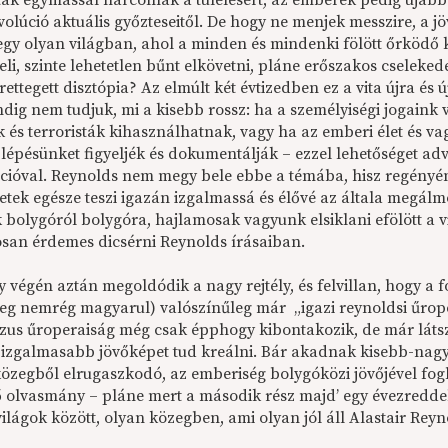
ák egymással harcolnak a túlélésért, az emberek pedig újabb
evolúció aktuális győzteseitől. De hogy ne menjek messzire, a 
egy olyan világban, ahol a minden és mindenki fölött őrködő kv
li, szinte lehetetlen bűnt elkövetni, pláne erőszakos cseleked
ettegett disztópia? Az elmúlt két évtizedben ez a vita újra és
dig nem tudjuk, mi a kisebb rossz: ha a személyiségi jogaink
 és terroristák kihasználhatnak, vagy ha az emberi élet és 
épésünket figyeljék és dokumentálják – ezzel lehetőséget adva
cióval. Reynolds nem megy bele ebbe a témába, hisz regényén
letek egésze teszi igazán izgalmassá és élővé az általa megálm
 bolygóról bolygóra, hajlamosak vagyunk elsiklani efölött a vi
tosan érdemes dicsérni Reynolds írásaiban.
 végén aztán megoldódik a nagy rejtély, és felvillan, hogy a 
meg nemrég magyarul) valószínűleg már „igazi reynoldsi űroper
zus űroperaiság még csak épphogy kibontakozik, de már láts
 izgalmasabb jövőképet tud kreálni. Bár akadnak kisebb-nagy
 közegből elrugaszkodó, az emberiség bolygóközi jövőjével fo
ő olvasmány – pláne mert a második rész majd’ egy évezreddel 
ilágok között, olyan közegben, ami olyan jól áll Alastair Rey