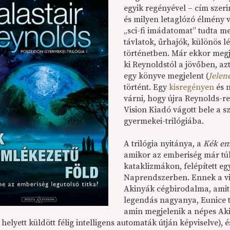
egyik regényével – cím szeri
és milyen letaglózó élmény v
„sci-fi imádatomat” tudta me
távlatok, űrhajók, különös l
történetben. Már ekkor meg
ki Reynoldstól a jövőben, a
egy könyve megjelent (
Jelen
történt. Egy
kisregényen
és n
várni, hogy újra Reynolds-r
Vision Kiadó vágott bele a 
gyermekei-trilógiába.
A trilógia nyitánya, a
Kék em
amikor az emberiség már túl
kataklizmákon, felépített egy
Naprendszerben. Ennek a vilá
Akinyák cégbirodalma, amit 
legendás nagyanya, Eunice te
amin megjelenik a népes Aki
helyett küldött félig intelligens automaták útján képviselve),