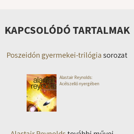
KAPCSOLÓDÓ TARTALMAK
Poszeidón gyermekei-trilógia
sorozat
Alastair Reynolds:
Acélszellő nyergében
Alastair Reynolds
további művei