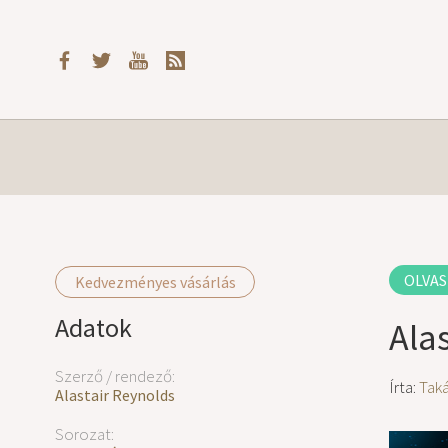
OLVAS
Kedvezményes vásárlás
Adatok
Ala
Szerző / rendező:
Írta:
Tak
Alastair Reynolds
Sorozat: