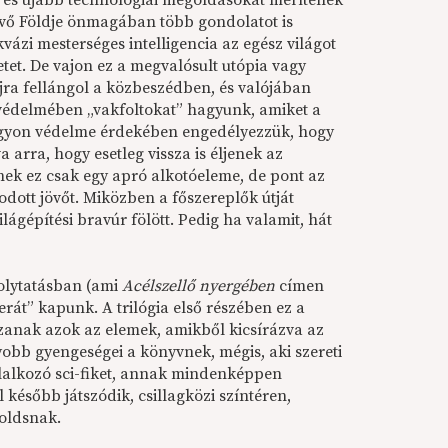
 és újabb technológiai megoldásokat merítenek
jövő Földje önmagában több gondolatot is
ázi mesterséges intelligencia az egész világot
etet. De vajon ez a megvalósult utópia vagy
 újra fellángol a közbeszédben, és valójában
 védelmében „vakfoltokat” hagyunk, amiket a
vagyon védelme érdekében engedélyezzük, hogy
 arra, hogy esetleg vissza is éljenek az
ek ez csak egy apró alkotóeleme, de pont az
odott jövőt. Miközben a főszereplők útját
lágépítési bravúr fölött. Pedig ha valamit, hát
folytatásban (ami
Acélszellő nyergében
címen
át” kapunk. A trilógia első részében ez a
zanak azok az elemek, amikből kicsírázva az
obb gyengeségei a könyvnek, mégis, aki szereti
glalkozó sci-fiket, annak mindenképpen
később játszódik, csillagközi színtéren,
noldsnak.