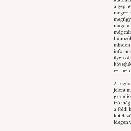
automat
a gépi 
megér: 
megfigye
maga a r
még min
bűnözők
minden l
informá
ilyen öt
követjük
ezt biz
A regény
jelent 
grandió
író még
a földi
kötelez
idegen v