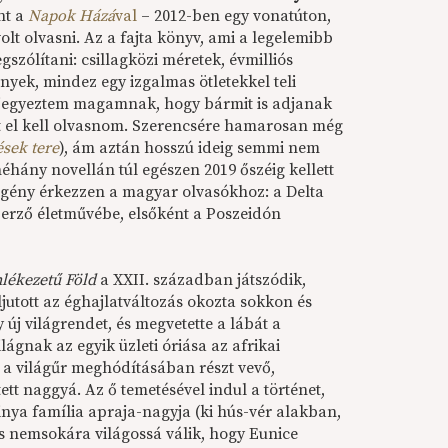
nt a
Napok Házá
val
– 2012-ben egy vonatúton,
olt olvasni. Az a fajta könyv, ami a legelemibb
gszólítani: csillagközi méretek, évmilliós
ények, mindez egy izgalmas ötletekkel teli
jegyeztem magamnak, hogy bármit is adjanak
zt el kell olvasnom. Szerencsére hamarosan még
ések tere
), ám aztán hosszú ideig semmi nem
éhány novellán túl egészen 2019 őszéig kellett
egény érkezzen a magyar olvasókhoz: a Delta
szerző életművébe, elsőként a Poszeidón
lékezetű Föld
a XXII. században játszódik,
jutott az éghajlatváltozás okozta sokkon és
 új világrendet, és megvetette a lábát a
gnak az egyik üzleti óriása az afrikai
a világűr meghódításában részt vevő,
tt naggyá. Az ő temetésével indul a történet,
nya família apraja-nagyja (ki hús-vér alakban,
 és nemsokára világossá válik, hogy Eunice