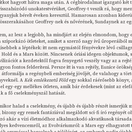
itkot hagyott hátra maga után. A cégbirodalmat igazgató két t
isszahúzódó unokatestvérüket, Geoffrey-t veszik rá, hogy menjen
gyanyjuk bérelt éveken keresztül. Hamarosan azonban kiderül,
összerakásához Geoffrey-nek és nővérének, Sundaynek az egé
zem, az lesz a legjobb, ha mindjárt az elején elmondom, hogy
a sziporkázó ötleteket, amiket a szerző nagy ívű űroperáiból 
kisebbek a léptékek: itt nem egymástól fényévekre lévő csill
a Hold és a Mars között. Nincsenek óriási idegen objektumok,
vilizációt a kezdetektől fogva fenyegető veszély vagy az a rejté
yon fontos felderíteni. Persze itt is van rejtély, Eunice örök
 átformálja a regénybeli emberiség jövőjét, de valahogy a tö
yveknél. A
Kék emlékezetű Föld
egy sokkal ráérősebb könyv, 
el egy-egy mellékes ötleten, amik bár érdekesek (mint az ele
ák a fő cselekményszál hatását.
mikor halad a cselekmény, és újabb és újabb részét ismerjük 
 bizony egy remek fantáziával megáldott sci-fi író regényét olv
szó akár a vízi életmódhoz alkalmazkodó akvatikusok társada
yes kedvencemről, az Evolváriumról: a Mars egy elhagyatott te