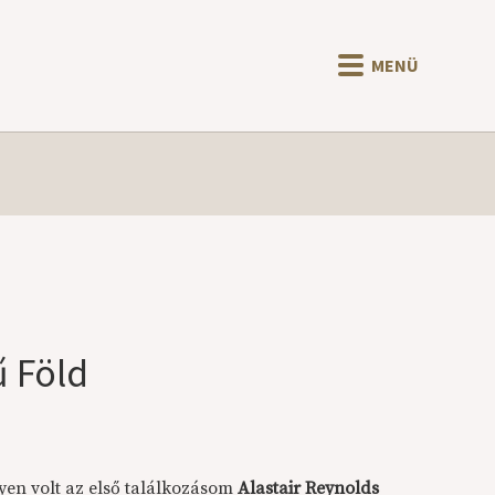
MENÜ
ű Föld
yen volt az első találkozásom
Alastair Reynolds