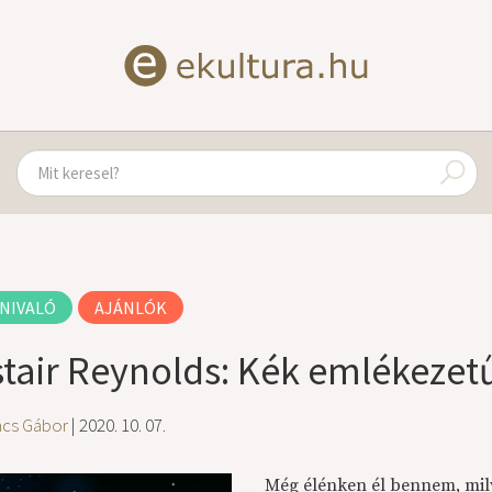
NIVALÓ
AJÁNLÓK
stair Reynolds: Kék emlékezet
ács Gábor
| 2020. 10. 07.
Még élénken él bennem, mil