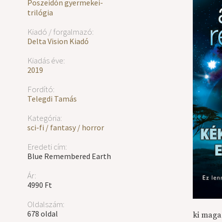
Poszeidón gyermekei-
trilógia
Kiadó / forgalmazó:
Delta Vision Kiadó
Kiadás éve:
2019
Fordító:
Telegdi Tamás
Kategória:
sci-fi / fantasy / horror
Eredeti cím:
Blue Remembered Earth
Ár:
4990 Ft
Oldalszám:
678 oldal
ki maga 