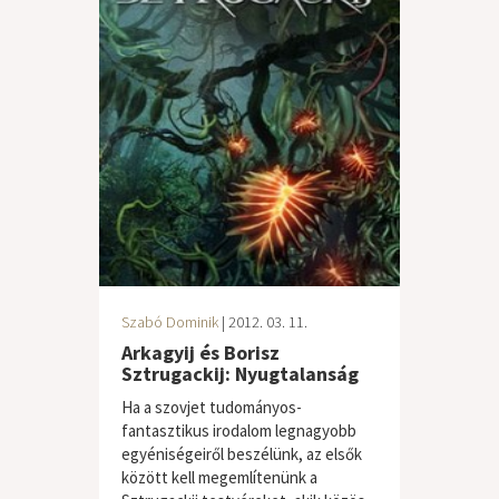
Szabó Dominik
| 2012. 03. 11.
Arkagyij és Borisz
Sztrugackij: Nyugtalanság
Ha a szovjet tudományos-
fantasztikus irodalom legnagyobb
egyéniségeiről beszélünk, az elsők
között kell megemlítenünk a