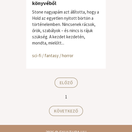
könyvéből
Stone nagyapám azt állította, hogy a
Hold az egyetlen nyitott börtön a
történelemben. Nincsenek rácsok,
őrök, szabályok – és nincs is rájuk
szükség. A kezdet kezdetén,
mondta, mielőtt...
sci-fi / fantasy / horror
ELŐZŐ
1
KÖVETKEZŐ