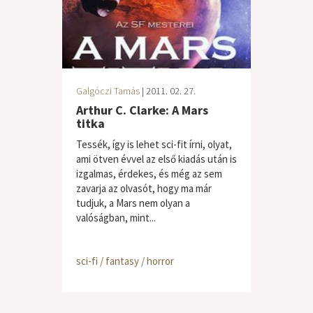
Galgóczi Tamás
| 2011. 02. 27.
Arthur C. Clarke: A Mars
titka
Tessék, így is lehet sci-fit írni, olyat,
ami ötven évvel az első kiadás után is
izgalmas, érdekes, és még az sem
zavarja az olvasót, hogy ma már
tudjuk, a Mars nem olyan a
valóságban, mint...
sci-fi / fantasy / horror