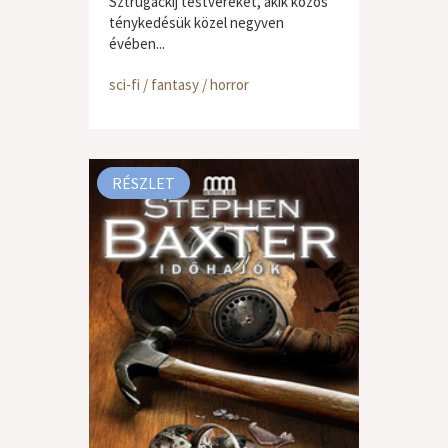
Sztrugackij testvéreket, akik közös
ténykedésük közel negyven
évében...
sci-fi / fantasy / horror
RÉSZLET