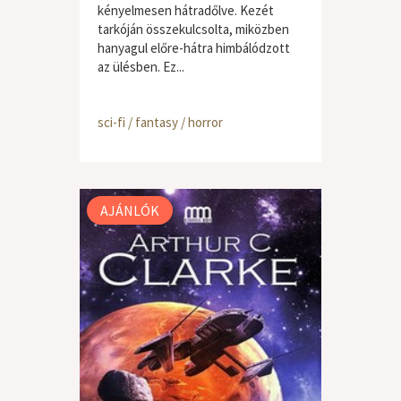
kényelmesen hátradőlve. Kezét
tarkóján összekulcsolta, miközben
hanyagul előre-hátra himbálódzott
az ülésben. Ez...
sci-fi / fantasy / horror
AJÁNLÓK