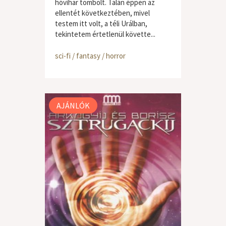
hóvihar tombolt. Talán éppen az
ellentét következtében, mivel
testem itt volt, a téli Urálban,
tekintetem értetlenül követte...
sci-fi / fantasy / horror
AJÁNLÓK