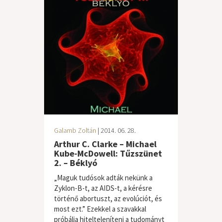
Galamb Zoltán
| 2014. 06. 28.
Arthur C. Clarke – Michael
Kube-McDowell: Tűzszünet
2. – Béklyó
„Maguk tudósok adták nekünk a
Zyklon-B-t, az AIDS-t, a kérésre
történő abortuszt, az evolúciót, és
most ezt.” Ezekkel a szavakkal
próbálja hitelteleníteni a tudományt