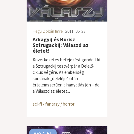
Hegyi Zoltán Imre
| 2011. 06. 23.
Arkagyij és Borisz
Sztrugackij: Válaszd az
életet!
Következetes befejezést gondolt ki
a Sztrugackij testvérpár a Delelő-
ciklus végére. Az emberiség
sorsának „delelője” után
értelemszerűen a hanyatlás jön – de
a Válaszd az életet...
sci-fi / fantasy / horror
RÉSZLET