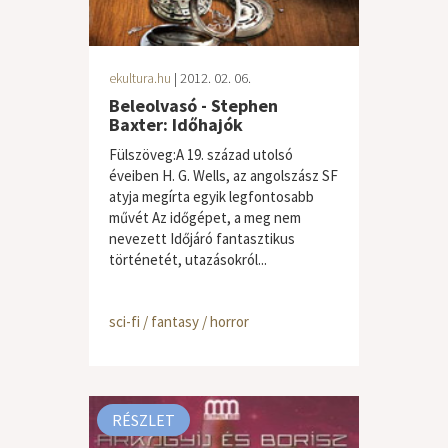
ekultura.hu
| 2012. 02. 06.
Beleolvasó - Stephen
Baxter: Időhajók
Fülszöveg:A 19. század utolsó
éveiben H. G. Wells, az angolszász SF
atyja megírta egyik legfontosabb
művét Az időgépet, a meg nem
nevezett Időjáró fantasztikus
történetét, utazásokról...
sci-fi / fantasy / horror
RÉSZLET