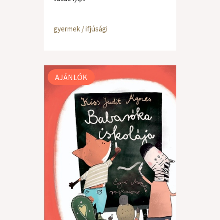
gyermek / ifjúsági
AJÁNLÓK