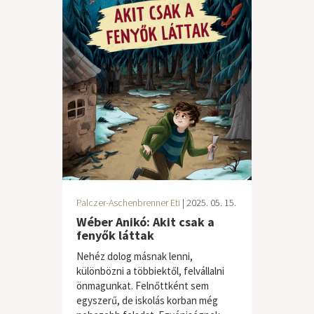
Palczer-Aschenbrenner Eti
| 2025. 05. 15.
Wéber Anikó: Akit csak a
fenyők láttak
Nehéz dolog másnak lenni,
különbözni a többiektől, felvállalni
önmagunkat. Felnőttként sem
egyszerű, de iskolás korban még