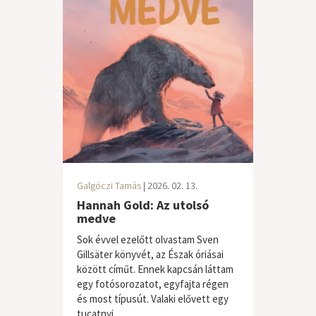
Galgóczi Tamás
| 2026. 02. 13.
Hannah Gold: Az utolsó
medve
Sok évvel ezelőtt olvastam Sven
Gillsäter könyvét, az Észak óriásai
között címűt. Ennek kapcsán láttam
egy fotósorozatot, egyfajta régen
és most típusút. Valaki elővett egy
tucatnyi,...