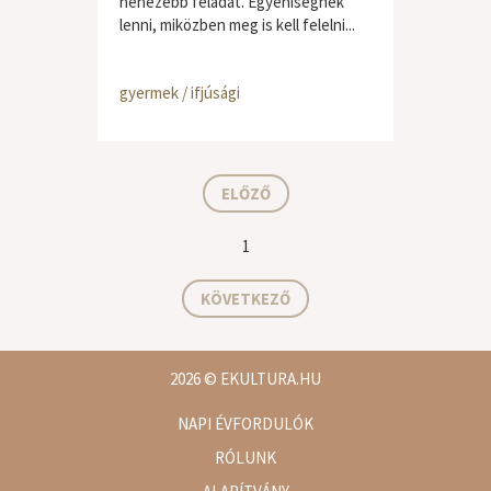
nehezebb feladat. Egyéniségnek
lenni, miközben meg is kell felelni...
gyermek / ifjúsági
ELŐZŐ
1
KÖVETKEZŐ
2026
© EKULTURA.HU
NAPI ÉVFORDULÓK
RÓLUNK