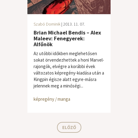
Szabó Dominik
| 2013. 11. 07.
Brian Michael Bendis – Alex
Maleev: Fenegyerek:
Alfőnök
Az utóbbi időkben meglehetősen
sokat örvendezhettek a honi Marvel-
rajongók, elvégre a korábbi évek
változatos képregény-kiadása után a
Kingpin égisze alatt egyre-másra
jelennek meg a minőségi...
képregény / manga
ELŐZŐ