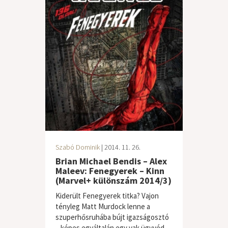
Szabó Dominik
| 2014. 11. 26.
Brian Michael Bendis – Alex
Maleev: Fenegyerek – Kinn
(Marvel+ különszám 2014/3)
Kiderült Fenegyerek titka? Vajon
tényleg Matt Murdock lenne a
szuperhősruhába bújt igazságosztó
– képes egyáltalán egy vak ügyvéd