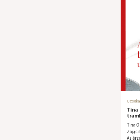
Uzseka
Tina
tramb
Tina O
Zając 
Az érzé