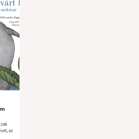
em
czak
vel, az