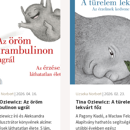
 Norbert
| 2026. 04. 16.
Uzseka Norbert
| 2026. 02. 23.
 Oziewicz: Az öröm
Tina Oziewicz: A türel
ulinon ugrál
lekvárt főz
ziewicz író és Aleksandra
A Pagony Kiadó, a Wacław Fel
illusztrátor könyvének alcíme:
Alapítvány hathatós segítségé
sek láthatatlan élete. S lám,
utóbbi években egész