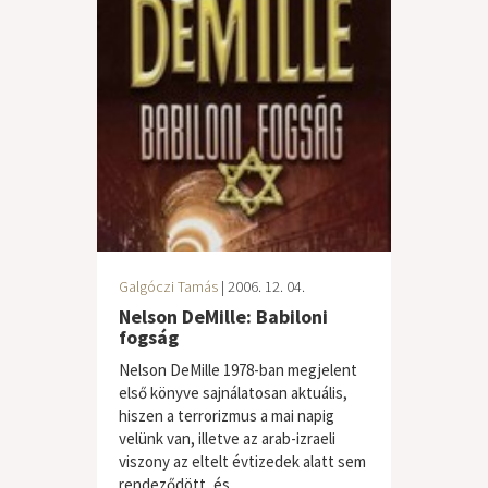
Galgóczi Tamás
| 2006. 12. 04.
Nelson DeMille: Babiloni
fogság
Nelson DeMille 1978-ban megjelent
első könyve sajnálatosan aktuális,
hiszen a terrorizmus a mai napig
velünk van, illetve az arab-izraeli
viszony az eltelt évtizedek alatt sem
rendeződött, és...