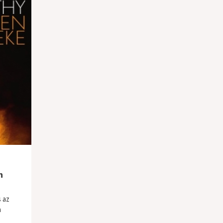
n
s az
a