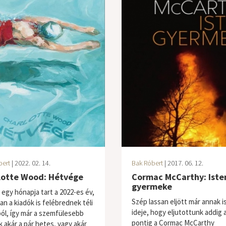
bert
| 2022. 02. 14.
Bak Róbert
| 2017. 06. 12.
lotte Wood: Hétvége
Cormac McCarthy: Iste
gyermeke
 egy hónapja tart a 2022-es év,
Szép lassan eljött már annak i
an a kiadók is felébrednek téli
ideje, hogy eljutottunk addig 
ól, így már a szemfülesebb
pontig a Cormac McCarthy
k akár a pár hetes, vagy akár