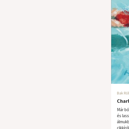
Bak Ró
Char
Már bő
és lass
álmukb
cikkíró