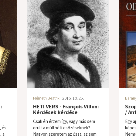
Németh Beatrix
| 2016. 10. 25.
Barany
:
HETI VERS - François Villon:
Szop
Kérdések kérdése
/ An
Csak én érzem így, vagy más sem
Egy ap
, és
örült a múlthéti esőzéseknek?
képes 
, a
Nagyon szeretem az őszt, az sem
Nemré