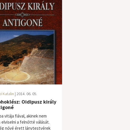
i Katalin
| 2014. 06. 05.
hoklész: Oidipusz király
tigoné
a vitája fiával, akinek nem
elviselni a felnőtté válását.
g nővé érett lánytestvérek