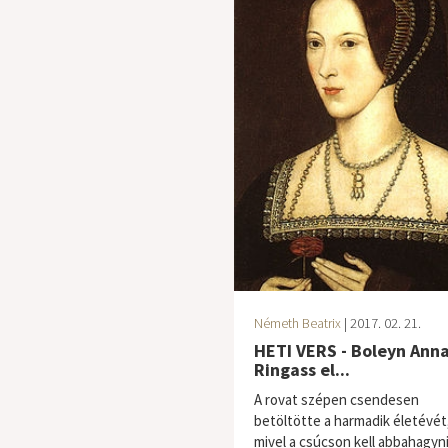
Németh Beatrix
| 2017. 02. 21.
HETI VERS - Boleyn Anna
Ringass el...
A rovat szépen csendesen
betöltötte a harmadik életévét
mivel a csúcson kell abbahagyni