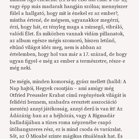
vagy épp más madarak hangján szólna; mennyiszer
fülel a hallgató, hogy mit is énekel ez az ember?,
mintha értené, de mégsem, ugyanakkor megérzi,
érzi, hogy hát, ez tényleg maga a zsizsegő, vibráló,
valódi Élet. És miközben vannak vidám pillanatok,
az album egésze mégis szomorú, hiszen letűnő,
eltűnő világot idéz meg, nem is abban az
értelemben, hogy hol van már a 17. század, de hogy
ugyan figyel-e még az ember a természetre, része-e
még neki.
De mégis, minden komorság, gyász mellett (halld: A
Nap hajtói, Hegyek csontján – ami amúgy még
Otfried Preussler Krabat című regényének világát is
felidézi bennem, szabadra eresztett asszociáció
mentén) annyi játékosság, annyi derű is van itt! Az
Ádázázig-ban az a héjhózás, vagy A Rigmadár
balladájában a tüzes roma népzenébe csapó
ütőhangszeres rész, ez is mind csoda és varázslat.
Sőt, az Ő Mioabé szinte mágikus rituálénak hat. És