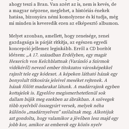
ahogy teszi a Bran. Van azért az is, nem is kevés, de
a magyar népzene, meglehet, a históriás énekek
hatása, bizonyára némi komolyzene és ki tudja, még
mi minden is keveredik ezen az elképesztő albumon.
Melyet azonban, amellett, hogy zeneisége, zenei
gazdagsága is párját ritkítja, az egészen egyedi
koncepció jellemez leginkább. Erről a CD borítót
idézem:
„A 17. században Erdélyben, egy magát
Hexerich von Kelchblattnak (Varázsló a Szirmok
vidékéről) nevező ember titokzatos városképekkel
rajzolt tele egy kódexet. A képeken látható házak egy
bonyolult titkosírás jeleivel meséket rejtenek. A
házak fölött madarakat látunk. A madárrajzok egyben
kottajelek is. Egyelőre megismerhetetlenül sok
dallam bújik meg ezekben az ábrákban. A szövegek
több nyelvből összegyúrt versek, melyek néha
különös „madárnyelven” szólalnak meg. Alkotójuk
azt gondolta, hogy valamikor a jövőben lesz majd egy
jobb kor, amikor az emberek egy közös nyelv