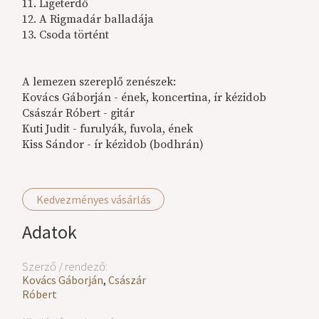
11. Ligeterdő
12. A Rigmadár balladája
13. Csoda történt
A lemezen szereplő zenészek:
Kovács Gáborján - ének, koncertina, ír kézidob
Császár Róbert - gitár
Kuti Judit - furulyák, fuvola, ének
Kiss Sándor - ír kézidob (bodhrán)
Kedvezményes vásárlás
Adatok
Szerző / rendező:
Kovács Gáborján
,
Császár
Róbert