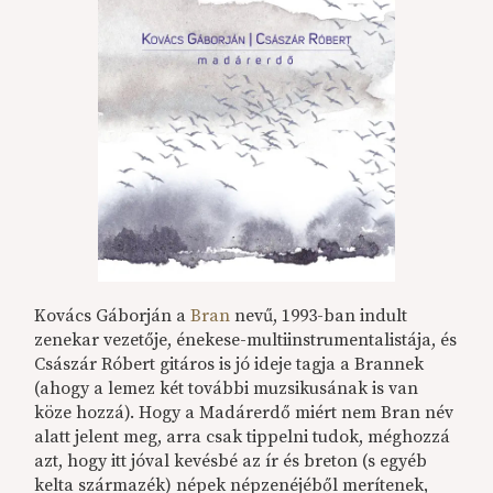
Kovács Gáborján a
Bran
nevű, 1993-ban indult
zenekar vezetője, énekese-multiinstrumentalistája, és
Császár Róbert gitáros is jó ideje tagja a Brannek
(ahogy a lemez két további muzsikusának is van
köze hozzá). Hogy a Madárerdő miért nem Bran név
alatt jelent meg, arra csak tippelni tudok, méghozzá
azt, hogy itt jóval kevésbé az ír és breton (s egyéb
kelta származék) népek népzenéjéből merítenek,