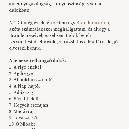
amennyi gazdagság, annyi tisztaság is van a
dalokban.
A CD-t még év elején vettem egy
Bran koncerten
,
azóta számtalanszor meghallgattam, és ahogy a
Bran lemezeivel, ezzel sem tudok betelni.
Lecsöndesítő, elbűvölő, varázslatos a Madárerdő, jó
elveszni benne.
A lemezen elhangzó dalok:
1. A rigó énekel
2. Ág hegye
3. Álmoldhossz elillő
4. A Nap hajtói
5. Ádázázig
6. Búval bélelt
7. Hegyek csontján
8. Madárraj
9. Tavaszi eső
10. Ő Mioabé