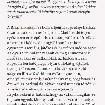
segítségével újra megértik egymást. Ez a nyelv a zene
hangján fog szólni. A lemez anyaga az ószirmi kódex
madarakat ábrázoló képeibe rejtett kották alapján
készült.”
A Bran
albumain
és koncertjein már jó ideje hallani
ószirmi dalokat, meséket, ám a Madárerdő teljes
egészében erre épül. Nem tudom, valóban létezik-e
az említett kódex, de hogy Gáborján valami
egyszerre zseniális, játékos és bravúros módon szövi
az egyszerre halandzsának és mégis ismerősnek
ható szavakat és dallamokat, az biztos. A Bran
kapcsán leírható, hogy olyan dalokat gyűjtöttek
össze, akár istenhátamögötti falvakban a Zöld
szigeten illetve Skóciában és Bretagne-ban,
amelyeket már ott is csak néhány régi öreg ismer és
ért. Ám az ószirmi dalokban annyi minden történik,
annyira sokrétűek, miközben egyszerű
népdalokként is hatnak, hogy az valami mágikus és
teljesen egyedi. Mennyi dallam, sor van itt, amelyet
mintha rigó énekelne (ez is az első dal címe a CD-n),