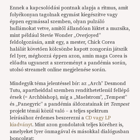
Ennek a kapcsolódási pontnak alapja a ritmus, amit
folyékonyan tagolnak egymást kiegészítve vagy
éppen egymással szemben, olyan pulzáló
hullámokat vetve, amitől állandóan lüktet a muzsika,
mint például Stevie Wonder „Overjoyed”
feldolgozásán, amit egy, a mester, Chick Corea
halálát követően kölcsönbe kapott zongorán játszik
fel Iyer, méghozzá éppen azon, amin maga Corea is
előadta ugyanezt a szerzeményt a pandémia során,
utolsó streamelt online megjelenése során.
Mindegyik téma jelentéssel bír: az „Arch” Desmond
Tutu, apartheiddal szemben rendíthetetlenül fellépő
érsek (= Archbishop), míg a „Maelstrom”, „Tempest”
és „Panegyric” a pandémia áldozatainak írt
Tempest
projekt témái közül való – a teljes spektrum
leírásához érdemes beszerezni a
CD vagy LP
kiadványt
. Mint azon gondolatok teljes köréhez is,
amelyeket Iyer önmagával és másokkal dialógusban
boncolgat: