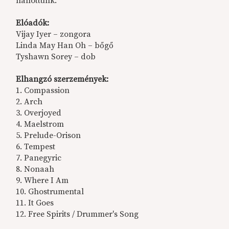
hallottunk.
Elóadók:
Vijay Iyer – zongora
Linda May Han Oh – bőgő
Tyshawn Sorey – dob
Elhangzó szerzemények:
1. Compassion
2. Arch
3. Overjoyed
4. Maelstrom
5. Prelude-Orison
6. Tempest
7. Panegyric
8. Nonaah
9. Where I Am
10. Ghostrumental
11. It Goes
12. Free Spirits / Drummer's Song