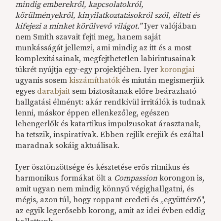
mindig emberekről, kapcsolatokról,
körülményekről, kinyilatkoztatásokról szól, élteti és
kifejezi a minket körülvevő világot.”
Iyer valójában
nem Smith szavait fejti meg, hanem saját
munkásságát jellemzi, ami mindig az itt és a most
komplexitásainak, megfejthetetlen labirintusainak
tükrét nyújtja egy-egy projektjében. Iyer
korongjai
ugyanis sosem
kiszámíthatók
és miután megismerjük
egyes
darabjait
sem biztosítanak előre beárazható
hallgatási élményt: akár rendkívül irritálók is tudnak
lenni, máskor éppen ellenkezőleg, egészen
lehengerlők és katartikus impulzusokat árasztanak,
ha tetszik, inspiratívak. Ebben rejlik erejük és ezáltal
maradnak sokáig aktuálisak.
Iyer ösztönzöttsége és késztetése erős ritmikus és
harmonikus formákat ölt a
Compassion
korongon is,
amit ugyan nem mindig könnyű végighallgatni, és
mégis, azon túl, hogy roppant eredeti és „együttérző",
az egyik legerősebb korong, amit az idei évben eddig