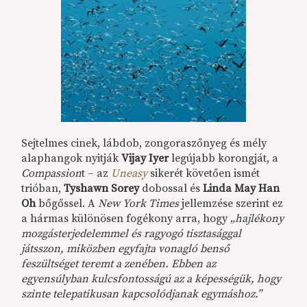
Sejtelmes cinek, lábdob, zongoraszőnyeg és mély
alaphangok nyitják
Vijay Iyer
legújabb korongját, a
Compassion
t – az
Uneasy
sikerét követően ismét
trióban,
Tyshawn Sorey
dobossal és
Linda May Han
Oh
bőgőssel. A
New York Times
jellemzése szerint ez
a hármas különösen fogékony arra, hogy
„hajlékony
mozgásterjedelemmel és ragyogó tisztasággal
játsszon, miközben egyfajta vonagló benső
feszültséget teremt a zenében. Ebben az
egyensúlyban kulcsfontosságú az a képességük, hogy
szinte telepatikusan kapcsolódjanak egymáshoz.”