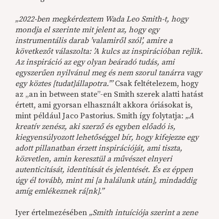
„2022-ben megkérdeztem Wada Leo Smith-t, hogy
mondja el szerinte mit jelent az, hogy egy
instrumentális darab ’valamiről szól’, amire a
következőt válaszolta: ’A kulcs az inspirációban rejlik.
Az inspiráció az egy olyan beáradó tudás, ami
egyszerűen nyilvánul meg és nem szorul tanárra vagy
egy köztes [tudat]állapotra.’”
Csak feltételezem, hogy
az „an in between state”-en Smith szerek alatti hatást
értett, ami gyorsan elhasznált akkora óriásokat is,
mint például Jaco Pastorius. Smith így folytatja:
„A
kreatív zenész, aki szerző és egyben előadó is,
kiegyensúlyozott lehetőséggel bír, hogy kifejezze egy
adott pillanatban érzett inspirációját, ami tiszta,
közvetlen, amin keresztül a művészet elnyeri
autenticitását, identitását és jelentését. És ez éppen
úgy él tovább, mint mi [a halálunk után], mindaddig
amíg emlékeznek rá[nk].”
Iyer értelmezésében
„Smith intuíciója szerint a zene