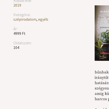
Kiadás éve:
2019
Kategória:
szépirodalom
,
egyéb
Ár:
4999 Ft
Oldalszám:
104
bűnbakot
iránytű
hatásár
szégyen
amíg kü
harcos p