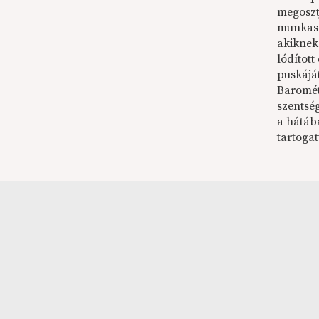
megoszt
munkasz
akiknek 
lódítot
puskáját
Baromét
szentség
a hátába
tartogat