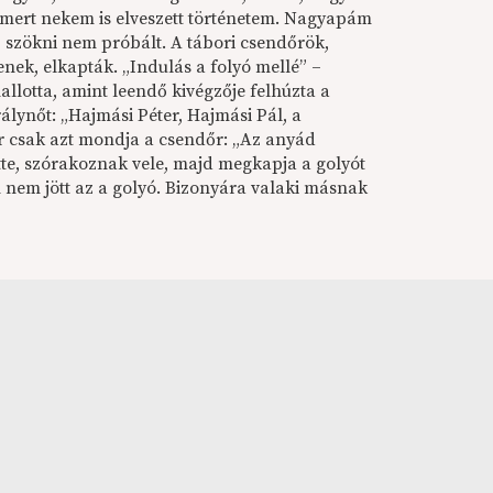
 mert nekem is elveszett történetem. Nagyapám
p szökni nem próbált. A tábori csendőrök,
enek, elkapták. „Indulás a folyó mellé” –
llotta, amint leendő kivégzője felhúzta a
álynőt: „Hajmási Péter, Hajmási Pál, a
er csak azt mondja a csendőr: „Az anyád
itte, szórakoznak vele, majd megkapja a golyót
án nem jött az a golyó. Bizonyára valaki másnak