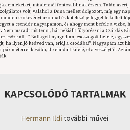
ják emlékeiket, mindennél fontosabbnak érzem. Talán azért,
olgálatos volt, valahol a Duna mellett dolgozott, míg egy na
minden szökevényt azonnal és kötelező jelleggel le kellett lőj
t egyet a csendőr nagyapámon, és ahogy ment befelé a vízbe, ha
. Nem maradt mit tenni, hát nekiállt fütyörészni a Csárdás Kir
er esőre áll…” Ballagott nyugodtan, csoszogott befelé, egysz
it, ha ilyen jó kedved van, eridj a csodába!”. Nagyapám azt h
 pár méterrel később, de elindult kifelé, el a veszélytől. Azt
ták.
KAPCSOLÓDÓ TARTALMAK
Hermann Ildi
további művei