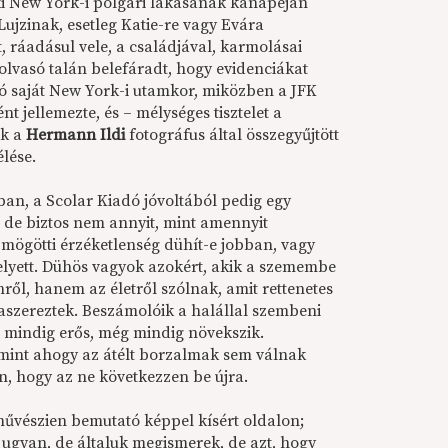
aki New York-i polgári lakásának kanapéján
Lujzinak, esetleg Katie-re vagy Evára
t, ráadásul vele, a családjával, karmolásai
 olvasó talán belefáradt, hogy evidenciákat
ló saját New York-i utamkor, miközben a JFK
nt jellemezte, és – mélységes tisztelet a
ak a
Hermann Ildi
fotográfus által összegyűjtött
élése.
-ban, a Scolar Kiadó jóvoltából pedig egy
, de biztos nem annyit, mint amennyit
k mögötti érzéketlenség dühít-e jobban, vagy
helyett. Dühös vagyok azokért, akik a szemembe
ről, hanem az életről szólnak, amit rettenetes
zaszereztek. Beszámolóik a halállal szembeni
 mindig erős, még mindig növekszik.
 mint ahogy az átélt borzalmak sem válnak
n, hogy az ne következzen be újra.
művészien bemutató képpel kísért oldalon;
r ugyan, de általuk megismerek, de azt, hogy