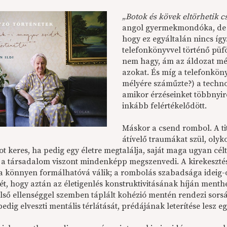
„Botok és kövek eltörhetik c
angol gyermekmondóka, de le
hogy ez egyáltalán nincs így
telefonkönyvvel történő püf
nem hagy, ám az áldozat mél
azokat. És míg a telefonkö
mélyére száműzte?) a techno
amikor érzéseinket többnyir
inkább felértékelődött.
Máskor a csend rombol. A ti
átívelő traumákat szül, oly
 keres, ha pedig egy életre megtalálja, saját maga ugyan célt 
t a társadalom viszont mindenképp megszenvedi. A kirekesztés,
a könnyen formálhatóvá válik; a rombolás szabadsága ideig-órá
ét, hogy aztán az életigenlés konstruktivitásának híján menth
lső ellenséggel szemben táplált kohézió mentén rendezi sors
edig elveszti mentális térlátását, prédájának leterítése lesz eg