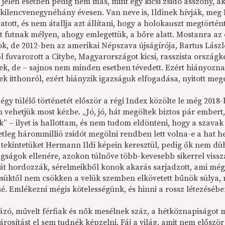
 jelen esetben pedig nem más, mint egy kicsi zsidó asszony, 
 kilencvenegynéhány évesen. Van neve is, Ildinek hívják, meg 
atott, és nem átallja azt állítani, hogy a holokauszt megtörtén
tt futnak mélyen, ahogy emlegettük, a bőre alatt. Mostanra az
ok, de 2012-ben az amerikai Népszava újságírója, Bartus Lász
l fuvarozott a Citybe, Magyarországot kicsi, rasszista országké
nek, de – sajnos nem minden esetben tévedett. Ezért hiányozn
ek itthonról, ezért hiányzik igazságuk elfogadása, nyitott meg
égy túlélő történetét először a régi Index közölte le még 2018
 vehetjük most kézbe. „Jó, jó, hát megöltek biztos pár embert
k” – ilyet is hallottam, és nem tudom eldönteni, hogy a szava
etleg hárommillió zsidót megölni rendben lett volna-e a hat 
 tekintetüket Hermann Ildi képein keresztül, pedig ők nem düh
agságok ellenére, azokon túlnőve több-kevesebb sikerrel viss
cát hordozzák, sérelmeikből konok akarás sarjadzott, ami még
ésüktől nem csökken a velük szemben elkövetett bűnök súlya,
é. Emlékezni mégis kötelességünk, és hinni a rossz létezésébe
ázó, művelt férfiak és nők mesélnek száz, a hétköznapiságot 
rosítást el sem tudnék képzelni. Fáj a világ, amit nem előszö