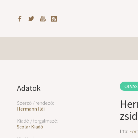
Adatok
OLVAS
Her
Szerző / rendező:
Hermann Ildi
zsi
Kiadó / forgalmazó:
Scolar Kiadó
Írta:
For