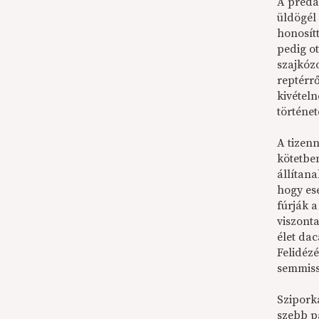
A préda
üldögél
honosítt
pedig o
szajkóz
reptérrő
kivétel
történet
A tizenn
kötetben
állítana
hogy es
fúrják a
viszont
élet da
Felidéz
semmiss
Szipork
szebb pá