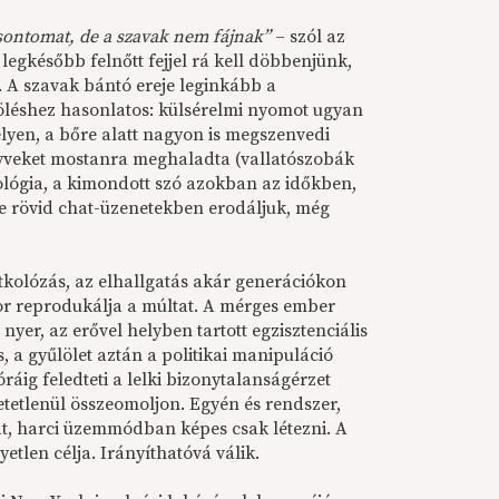
sontomat, de a szavak nem fájnak”
– szól az
gkésőbb felnőtt fejjel rá kell döbbenjünk,
. A szavak bántó ereje leginkább a
öléshez hasonlatos: külsérelmi nyomot ugyan
yen, a bőre alatt nagyon is megszenvedi
nyveket mostanra meghaladta (vallatószobák
lógia, a kimondott szó azokban az időkben,
e rövid chat-üzenetekben erodáljuk, még
tkolózás, az elhallgatás akár generációkon
kor reprodukálja a múltat. A mérges ember
nyer, az erővel helyben tartott egzisztenciális
 a gyűlölet aztán a politikai manipuláció
ig feledteti a lelki bizonytalanságérzet
etetlenül összeomoljon. Egyén és rendszer,
át, harci üzemmódban képes csak létezni. A
yetlen célja. Irányíthatóvá válik.