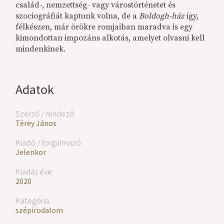
család-, nemzettség- vagy várostörténetet és
szociográfiát kaptunk volna, de a
Boldogh-ház
így,
félkészen, már örökre romjaiban maradva is egy
kimondottan impozáns alkotás, amelyet olvasni kell
mindenkinek.
Adatok
Szerző / rendező:
Térey János
Kiadó / forgalmazó:
Jelenkor
Kiadás éve:
2020
Kategória:
szépirodalom