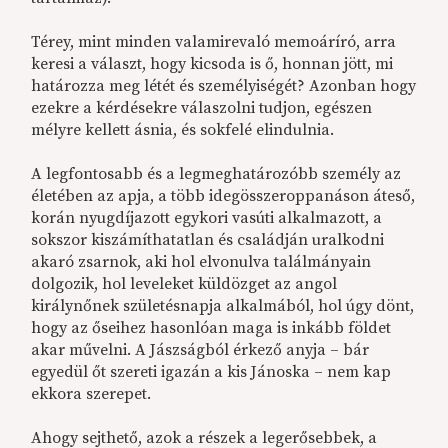
Térey, mint minden valamirevaló memoáríró, arra
keresi a választ, hogy kicsoda is ő, honnan jött, mi
határozza meg létét és személyiségét? Azonban hogy
ezekre a kérdésekre válaszolni tudjon, egészen
mélyre kellett ásnia, és sokfelé elindulnia.
A legfontosabb és a legmeghatározóbb személy az
életében az apja, a több idegösszeroppanáson áteső,
korán nyugdíjazott egykori vasúti alkalmazott, a
sokszor kiszámíthatatlan és családján uralkodni
akaró zsarnok, aki hol elvonulva találmányain
dolgozik, hol leveleket küldözget az angol
királynőnek születésnapja alkalmából, hol úgy dönt,
hogy az őseihez hasonlóan maga is inkább földet
akar művelni. A Jászságból érkező anyja – bár
egyedül őt szereti igazán a kis Jánoska – nem kap
ekkora szerepet.
Ahogy sejthető, azok a részek a legerősebbek, a