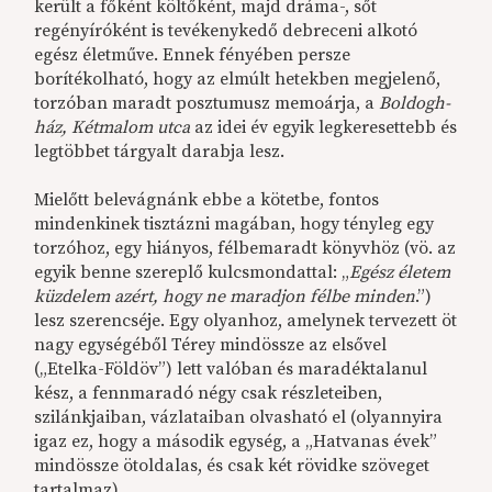
került a főként költőként, majd dráma-, sőt
regényíróként is tevékenykedő debreceni alkotó
egész életműve. Ennek fényében persze
borítékolható, hogy az elmúlt hetekben megjelenő,
torzóban maradt posztumusz memoárja, a
Boldogh-
ház, Kétmalom utca
az idei év egyik legkeresettebb és
legtöbbet tárgyalt darabja lesz.
Mielőtt belevágnánk ebbe a kötetbe, fontos
mindenkinek tisztázni magában, hogy tényleg egy
torzóhoz, egy hiányos, félbemaradt könyvhöz (vö. az
egyik benne szereplő kulcsmondattal: „
Egész életem
küzdelem azért, hogy ne maradjon félbe minden
.”)
lesz szerencséje. Egy olyanhoz, amelynek tervezett öt
nagy egységéből Térey mindössze az elsővel
(„Etelka-Földöv”) lett valóban és maradéktalanul
kész, a fennmaradó négy csak részleteiben,
szilánkjaiban, vázlataiban olvasható el (olyannyira
igaz ez, hogy a második egység, a „Hatvanas évek”
mindössze ötoldalas, és csak két rövidke szöveget
tartalmaz).