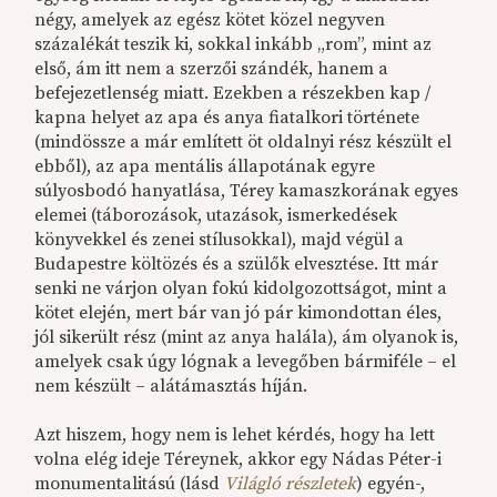
négy, amelyek az egész kötet közel negyven
százalékát teszik ki, sokkal inkább „rom”, mint az
első, ám itt nem a szerzői szándék, hanem a
befejezetlenség miatt. Ezekben a részekben kap /
kapna helyet az apa és anya fiatalkori története
(mindössze a már említett öt oldalnyi rész készült el
ebből), az apa mentális állapotának egyre
súlyosbodó hanyatlása, Térey kamaszkorának egyes
elemei (táborozások, utazások, ismerkedések
könyvekkel és zenei stílusokkal), majd végül a
Budapestre költözés és a szülők elvesztése. Itt már
senki ne várjon olyan fokú kidolgozottságot, mint a
kötet elején, mert bár van jó pár kimondottan éles,
jól sikerült rész (mint az anya halála), ám olyanok is,
amelyek csak úgy lógnak a levegőben bármiféle – el
nem készült – alátámasztás híján.
Azt hiszem, hogy nem is lehet kérdés, hogy ha lett
volna elég ideje Téreynek, akkor egy Nádas Péter-i
monumentalitású (lásd
Világló részletek
) egyén-,