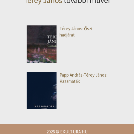
Térey János
további művei
Térey János: Őszi
hadjárat
Papp András-Térey János:
Kazamaták
2026
© EKULTURA.HU