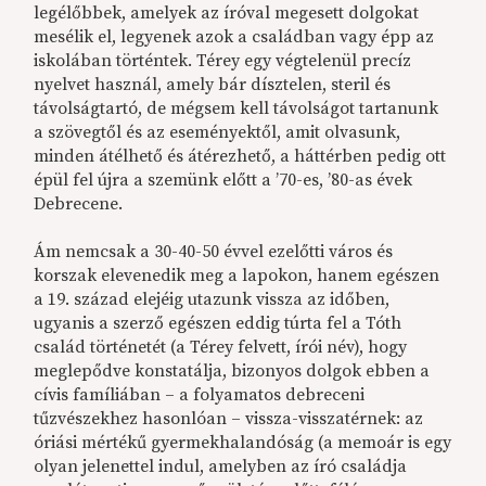
legélőbbek, amelyek az íróval megesett dolgokat
mesélik el, legyenek azok a családban vagy épp az
iskolában történtek. Térey egy végtelenül precíz
nyelvet használ, amely bár dísztelen, steril és
távolságtartó, de mégsem kell távolságot tartanunk
a szövegtől és az eseményektől, amit olvasunk,
minden átélhető és átérezhető, a háttérben pedig ott
épül fel újra a szemünk előtt a ’70-es, ’80-as évek
Debrecene.
Ám nemcsak a 30-40-50 évvel ezelőtti város és
korszak elevenedik meg a lapokon, hanem egészen
a 19. század elejéig utazunk vissza az időben,
ugyanis a szerző egészen eddig túrta fel a Tóth
család történetét (a Térey felvett, írói név), hogy
meglepődve konstatálja, bizonyos dolgok ebben a
cívis famíliában – a folyamatos debreceni
tűzvészekhez hasonlóan – vissza-visszatérnek: az
óriási mértékű gyermekhalandóság (a memoár is egy
olyan jelenettel indul, amelyben az író családja