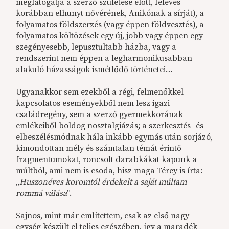
meglátogatja a szerző születése előtt, féléves
korábban elhunyt nővérének, Anikónak a sírját), a
folyamatos földszerzés (vagy éppen földvesztés), a
folyamatos költözések egy új, jobb vagy éppen egy
szegényesebb, lepusztultabb házba, vagy a
rendszerint nem éppen a legharmonikusabban
alakuló házasságok ismétlődő történetei…
Ugyanakkor sem ezekből a régi, felmenőkkel
kapcsolatos eseményekből nem lesz igazi
családregény, sem a szerző gyermekkorának
emlékeiből boldog nosztalgiázás; a szerkesztés- és
elbeszélésmódnak hála inkább egymás után sorjázó,
kimondottan mély és számtalan témát érintő
fragmentumokat, roncsolt darabkákat kapunk a
múltból, ami nem is csoda, hisz maga Térey is írta:
„
Huszonéves koromtól érdekelt a saját múltam
rommá válása
”.
Sajnos, mint már említettem, csak az első nagy
egység készült el teljes egészében, így a maradék