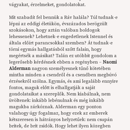
vágyakat, érzelmeket, gondolatokat.
Mit szabadít fel bennük a Ráv halála? Túl tudnak-e
lépni az eddigi életükön, évszázados berögzült
szokásokon, hogy aztán valóban boldogok
lehessenek? Lehetnek-e engedetlenek Istennel és
általa előírt parancsokkal szemben? Át tudnak-e
törni egymás hallgatásból szőtt falain, hogy
megértsék a másikat? Talán ez utóbbit gondolom a
legerősebb kérdésnek ebben a regényben –
Naomi
Alderman
nagyon személyesnek tűnő kötetében
mintha minden a csendről és a csendben megbúvó
érzésekről szólna. Egymás, és ami legalább ennyire
fontos, maguk előtt is elhallgatják a saját
gondolataikat a szereplők. Nem kiabálnak, nem
üvöltenek: inkább lebénulnak és még inkább
magukba zárkóznak. Alderman egy ponton
valahogy úgy fogalmaz, hogy ezek az emberek
kétszeresen is hátrányos helyzetűek: nem csupán
britek, de brit zsidók. Hogy lehet ilyen közegben