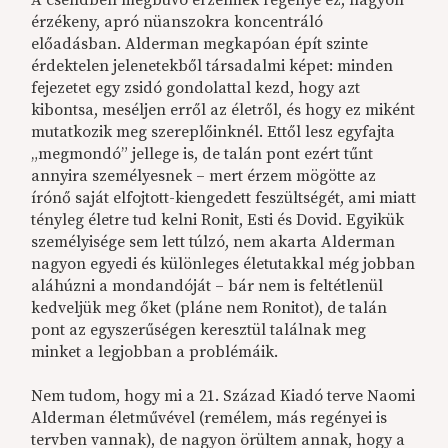
A csendben megbúvó érzelmek regénye ez, nagyon
érzékeny, apró nüanszokra koncentráló
előadásban. Alderman megkapóan épít szinte
érdektelen jelenetekből társadalmi képet: minden
fejezetet egy zsidó gondolattal kezd, hogy azt
kibontsa, meséljen erről az életről, és hogy ez miként
mutatkozik meg szereplőinknél. Ettől lesz egyfajta
„megmondó” jellege is, de talán pont ezért tűnt
annyira személyesnek – mert érzem mögötte az
írónő saját elfojtott-kiengedett feszültségét, ami miatt
tényleg életre tud kelni Ronit, Esti és Dovid. Egyikük
személyisége sem lett túlzó, nem akarta Alderman
nagyon egyedi és különleges életutakkal még jobban
aláhúzni a mondandóját – bár nem is feltétlenül
kedveljük meg őket (pláne nem Ronitot), de talán
pont az egyszerűségen keresztül találnak meg
minket a legjobban a problémáik.
Nem tudom, hogy mi a 21. Század Kiadó terve Naomi
Alderman életművével (remélem, más regényei is
tervben vannak), de nagyon örültem annak, hogy a