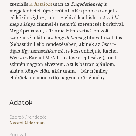
zseniális
A hatalom
után az
Engedetlenség
is
megjelenhetett újra; ezúttal talán jobban is eljut a
célközönséghez, mint az előző kiadásban
A rabbi
meg a lánya
címmel és nem túl szerencsés borítóval.
Még áprilisban, a Titanic Filmfesztiválon volt
szerencsém látni az
Engedetlenség
filmváltozatát is
(Sebastián Lelio rendezésében, akinek az Oscar-
díjas
Egy fantasztikus nő
t is köszönhetjük, Rachel
Weisz és Rachel McAdams főszereplésével), amit
szintén nagyon élveztem. Azt is bátran ajánlom,
akár a könyv előtt, akár utána – bár némileg
eltérőek, de mindkettő nagyon erős élmény.
Adatok
Szerző / rendező:
Naomi Alderman
Sorozat: