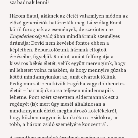
szabadnak lenni?
Három fiatal, akiknek az életét valamilyen módon az
előző generációk határozták meg. Látszólag Ronit
körül forognak az események, de szerintem az
Engedetlenség
valójában mindhármuk személyes
drámája: Dovid nem kevésbé fontos ebben a
képletben. Beburkolózunk hármuk elfojtott
érzéseibe, figyeljük Ronitot, amint felforgatja a
kisváros békés életét, velük együtt merengünk, hogy
mi lehetett volna másként, és hogy mennyire gúzsba
kötött mindannyiunkat az, amit elvártak tőlünk.
Pedig nincs itt rendkívüli tragédia vagy döbbenetes
életút – hármójuk sorsa teljesen mindennapi is
lehetne. Pont ezért szerettem Aldermannak ezt a
regényét (is): mert úgy mesél általánosan a
mindannyiunk életét meghatározó kötelékekről,
hogy közben nagyon is konkrétan a zsidókra, mi
több, a három zsidó személyére koncentrál.