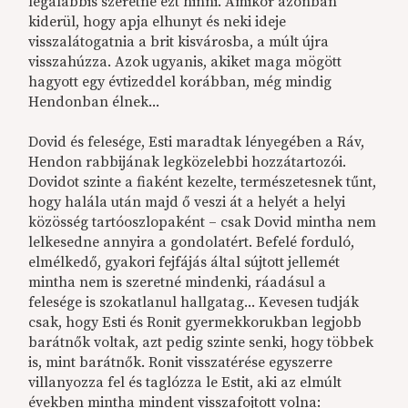
legalábbis szeretné ezt hinni. Amikor azonban
kiderül, hogy apja elhunyt és neki ideje
visszalátogatnia a brit kisvárosba, a múlt újra
visszahúzza. Azok ugyanis, akiket maga mögött
hagyott egy évtizeddel korábban, még mindig
Hendonban élnek...
Dovid és felesége, Esti maradtak lényegében a Ráv,
Hendon rabbijának legközelebbi hozzátartozói.
Dovidot szinte a fiaként kezelte, természetesnek tűnt,
hogy halála után majd ő veszi át a helyét a helyi
közösség tartóoszlopaként – csak Dovid mintha nem
lelkesedne annyira a gondolatért. Befelé forduló,
elmélkedő, gyakori fejfájás által sújtott jellemét
mintha nem is szeretné mindenki, ráadásul a
felesége is szokatlanul hallgatag... Kevesen tudják
csak, hogy Esti és Ronit gyermekkorukban legjobb
barátnők voltak, azt pedig szinte senki, hogy többek
is, mint barátnők. Ronit visszatérése egyszerre
villanyozza fel és taglózza le Estit, aki az elmúlt
években mintha mindent visszafojtott volna: