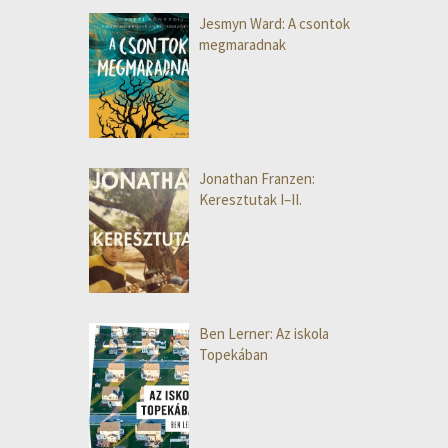
Jesmyn Ward: A csontok
megmaradnak
Jonathan Franzen:
Keresztutak I–II.
Ben Lerner: Az iskola
Topekában