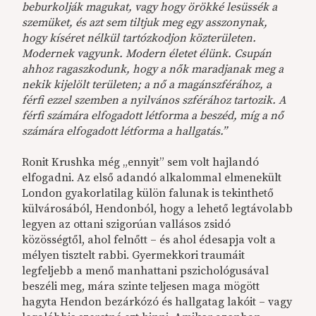
beburkolják magukat, vagy hogy örökké lesüssék a
szemüket, és azt sem tiltjuk meg egy asszonynak,
hogy kíséret nélkül tartózkodjon közterületen.
Modernek vagyunk. Modern életet élünk. Csupán
ahhoz ragaszkodunk, hogy a nők maradjanak meg a
nekik kijelölt területen; a nő a magánszférához, a
férfi ezzel szemben a nyilvános szférához tartozik. A
férfi számára elfogadott létforma a beszéd, míg a nő
számára elfogadott létforma a hallgatás.”
Ronit Krushka még „ennyit” sem volt hajlandó
elfogadni. Az első adandó alkalommal elmenekült
London gyakorlatilag külön falunak is tekinthető
külvárosából, Hendonból, hogy a lehető legtávolabb
legyen az ottani szigorúan vallásos zsidó
közösségtől, ahol felnőtt – és ahol édesapja volt a
mélyen tisztelt rabbi. Gyermekkori traumáit
legfeljebb a menő manhattani pszichológusával
beszéli meg, mára szinte teljesen maga mögött
hagyta Hendon bezárkózó és hallgatag lakóit – vagy