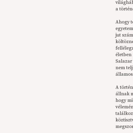
világhá
a történ
Ahogy t
egyetem
jut szá
költözn
felléleg
életben
Salazar
nem tel
államos
A törté
állnak 
hogy mi
vélemén
találko
köztiszt
megszor