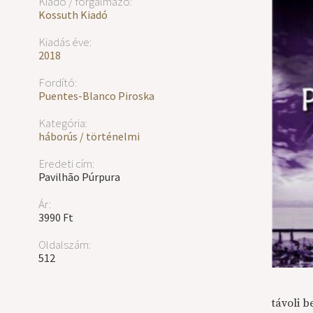
Kiadó / forgalmazó:
Kossuth Kiadó
Kiadás éve:
2018
Fordító:
Puentes-Blanco Piroska
Kategória:
háborús / történelmi
Eredeti cím:
Pavilhão Púrpura
Ár:
3990 Ft
Oldalszám:
512
távoli 