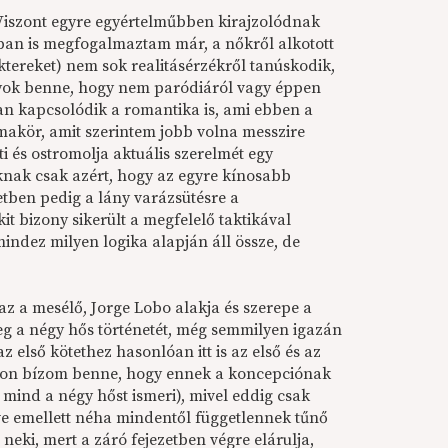
 Viszont egyre egyértelműbben kirajzolódnak
ban is megfogalmaztam már, a nőkről alkotott
ktereket) nem sok realitásérzékről tanúskodik,
gyok benne, hogy nem paródiáról vagy éppen
san kapcsolódik a romantika is, ami ebben a
émakör, amit szerintem jobb volna messzire
i és ostromolja aktuális szerelmét egy
nak csak azért, hogy az egyre kínosabb
etben pedig a lány varázsütésre a
t bizony sikerült a megfelelő taktikával
ndez milyen logika alapján áll össze, de
 az a mesélő, Jorge Lobo alakja és szerepe a
eg a négy hős történetét, még semmilyen igazán
z első kötethez hasonlóan itt is az első és az
agyon bízom benne, hogy ennek a koncepciónak
 mind a négy hőst ismeri), mivel eddig csak
tve emellett néha mindentől függetlennek tűnő
eki, mert a záró fejezetben végre elárulja,