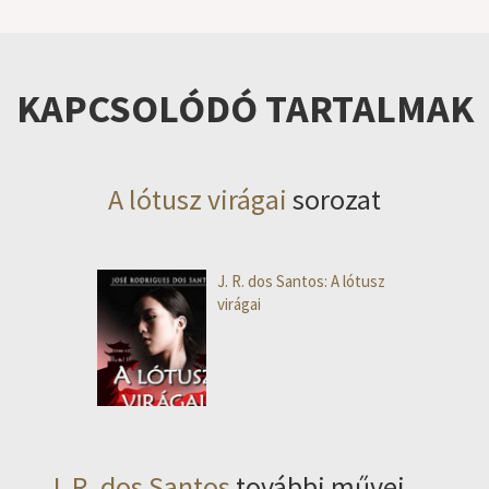
KAPCSOLÓDÓ TARTALMAK
A lótusz virágai
sorozat
J. R. dos Santos: A lótusz
virágai
J. R. dos Santos
további művei