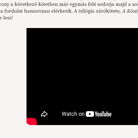
zony a következő kötetben már egymás felé sodorja majd a so
 a fordulat hamarosan elérkezik. A trilógia zárókötete,
A Közé
e lesz!