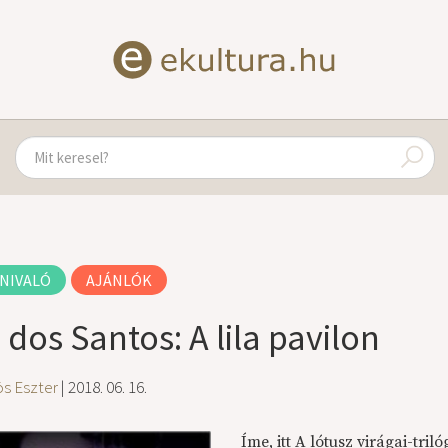
NIVALÓ
AJÁNLÓK
. dos Santos: A lila pavilon
ös Eszter
| 2018. 06. 16.
Íme, itt A lótusz virágai-tr