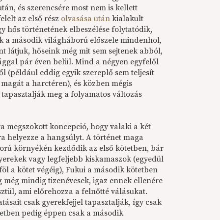
tán, és szerencsére most nem is kellett
lelt az első rész
olvasása után
kialakult
 hős történetének elbeszélése folytatódik,
k a második világháború előszele mindenhol,
nt látjuk, hőseink még mit sem sejtenek abból,
ággal pár éven belül. Mind a négyen egyfelől
 (például eddig egyik szereplő sem teljesít
a magát a harctéren), és közben mégis
tapasztalják meg a folyamatos változás
a megszokott koncepció, hogy valaki a két
ra helyezze a hangsúlyt. A történet maga
orú környékén kezdődik az első kötetben, bár
yerekek vagy legfeljebb kiskamaszok (egyedül
föl a kötet végéig), Fukui a második kötetben
ig még mindig tizenévesek, igaz ennek ellenére
ül, ami előrehozza a felnőtté válásukat.
tásait csak gyerekfejjel tapasztalják, így csak
tetben pedig éppen csak a második