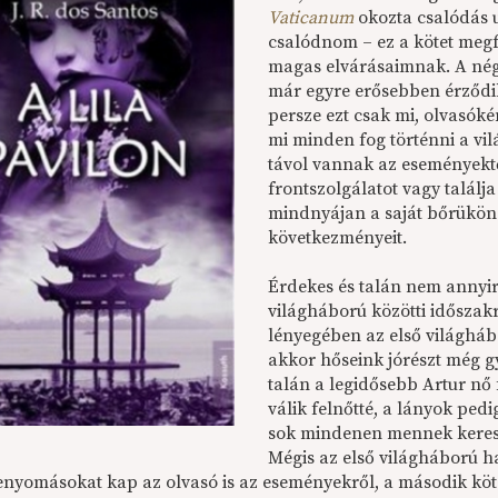
Vaticanum
okozta csalódás u
csalódnom – ez a kötet megfe
magas elvárásaimnak. A négy
már egyre erősebben érződi
persze ezt csak mi, olvasóké
mi minden fog történni a vil
távol vannak az eseményektől
frontszolgálatot vagy találj
mindnyájan a saját bőrükön 
következményeit.
Érdekes és talán nem annyir
világháború közötti időszak
lényegében az első világháb
akkor hőseink jórészt még g
talán a legidősebb Artur nő 
válik felnőtté, a lányok ped
sok mindenen mennek kereszt
Mégis az első világháború ha
benyomásokat kap az olvasó is az eseményekről, a második kö