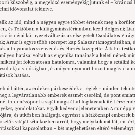
ború küszöbéig, a megelőző eseményekig jutunk el – kíváncsi l
elmi idővonalat tekintve.
elik az idő, mind a négyen egyre többet értenek meg a körülött
en, és Tokióban a külügyminisztériumban kezd dolgozni; Lian
mára is némi környezetváltozás az elszigetelt Csodálatos Virá
ek; Artur is egyre több szerepet kap Salazar támogatásában, és
zés a folyamatos szenvedés és éhezés közepette. Általuk testk
 milyen hatásai voltak az eugenika tanainak a keleti népek m
 miként jut fokozatosan hatalomra, valamint hogy a sztálini k
jesültek) a valóságban, és milyen nyomort hozott magával a 
ítások hatása.
nelmi háttér, az érdekes párbeszédek a régiek – minden tekint
meg a legváratlanabb emberek eszmét cserélni, de pont emiat
nél több nézőpont a saját maga által logikusnak ítélt érvrend
yeket, gondolatokat. Egyik kedvenc jelenetemben Artur épp vi
zójára, és útközben hallgatja egyrészt a hétköznapi emberek 
viselők vitáját séta közben arról, hogy melyikük mit lát, mit ér
ításokkal kapcsolatban – két meglehetősen eltérő vélemény