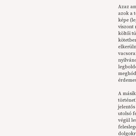
Azaz am
azok a 
képe (l
viszont
költői 
kötetben
elkerüln
vacsora
nyilváno
legboldo
meghódí
érdemes
A másik 
történe
jelentős
utolsó 
végül le
felesle
dolgokr