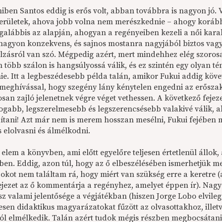
iben Santos eddig is erős volt, abban továbbra is nagyon jó.
területek, ahova jobb volna nem merészkednie – ahogy koráb
egalábbis az alapján, ahogyan a regényeiben kezeli a női kara
 nagyon konzekvens, és sajnos mostanra nagyjából biztos va
túlzásról van szó. Mégpedig azért, mert mindehhez elég szoro
 több szálon is hangsúlyossá válik, és ez szintén egy olyan t
ie. Itt a legbeszédesebb példa talán, amikor Fukui addig követ
meghívással, hogy szegény lány kénytelen engedni az erőszak
san zajló jelenetnek végre véget vethessen. A következő fejez
gabb, legszerelmesebb és legszerencsésebb valakivé válik, aki
tani! Azt már nem is merem hosszan mesélni, Fukui fejében mi
 elolvasni és álmélkodni.
elem a könyvben, ami előtt egyelőre teljesen értetlenül állok,
tben. Eddig, azon túl, hogy az ő elbeszélésében ismerhetjük m
 okot nem találtam rá, hogy miért van szükség erre a keretre (a
fejezet az ő kommentárja a regényhez, amelyet éppen ír). N
sz valami jelentősége a végjátékban (hiszen Jorge Lobo elvileg
gesen didaktikus magyarázatokat fűzött az olvasottakhoz, ille
ól elmélkedik. Talán azért tudok mégis részben megbocsátani n