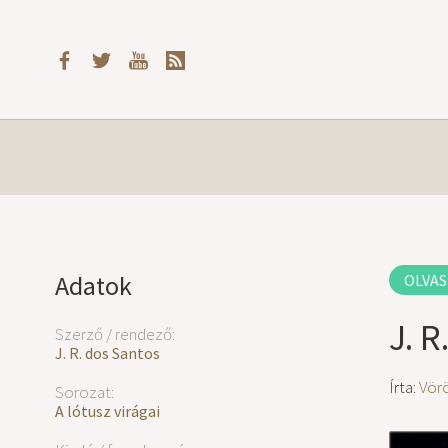
Adatok
OLVAS
J. R
Szerző / rendező:
J. R. dos Santos
Írta:
Vör
Sorozat:
A lótusz virágai