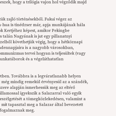
eszek, hogy a trilógia vajon hol végződik majd
ük zajló történésekből. Fukui végez az
-hua is tinédzser már, apja munkájának hála
gok Kertjéhez képest, amikor Pekingbe
 talán Nagyának is jut egy pillanatnyi
özelből követhetjük végig, hogy a hétköznapi
indennapjaira is a nagyobb városokban,
ommunizmus tervei hogyan is teljesültek (vagy
munkatáborok és a végeláthatatlan
etben. Továbbra is a legváratlanabb helyen
t még mindig remekül érvényesül az a szándék,
szere alapján ismerhessük meg az eltérő
llamossal igyekszik a Salazarral való egyik
beszélgetését a tömegközlekedésen, valamint a
t, mit tapasztal meg a Salazar által bevezetett
t fogalmaznak meg.