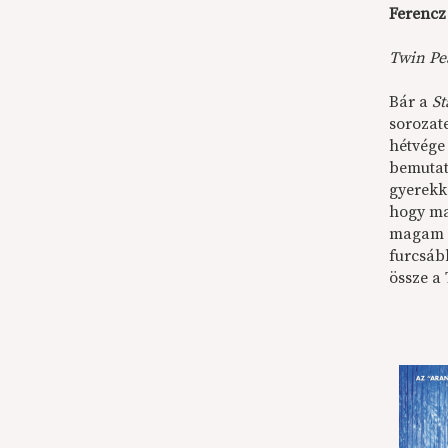
Ferencz
Twin
Pe
Bár a
St
sorozat
hétvége
bemutat
gyerekk
hogy ma
magam i
furcsáb
össze a