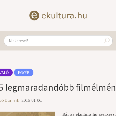
VALÓ
EGYÉB
5 legmaradandóbb filmélmén
bó Dominik
| 2016. 01. 06.
Bár az ekultura.hu szerkesz