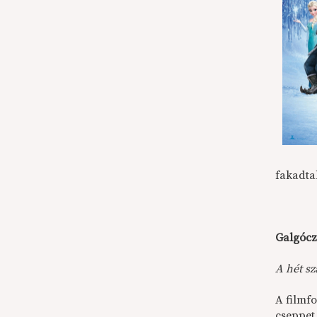
fakadta
Galgócz
A hét s
A filmf
cseppet