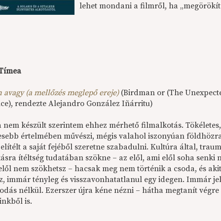
lehet mondani a filmről, ha „megörökíte
 Tímea
 avagy (a mellőzés meglepő ereje)
(Birdman or (The Unexpecte
ce), rendezte Alejandro González Iñárritu)
 nem készült szerintem ehhez mérhető filmalkotás. Tökéletes, 
sebb értelmében művészi, mégis valahol iszonyúan földhözra
elítélt a saját fejéből szeretne szabadulni. Kultúra által, traum
kásra ítéltség tudatában szökne – az elől, ami elől soha senk
lől nem szökhetsz – hacsak meg nem történik a csoda, és aki
z, immár tényleg és visszavonhatatlanul egy idegen. Immár je
odás nélkül. Ezerszer újra kéne nézni – hátha megtanít végre 
nkből is.