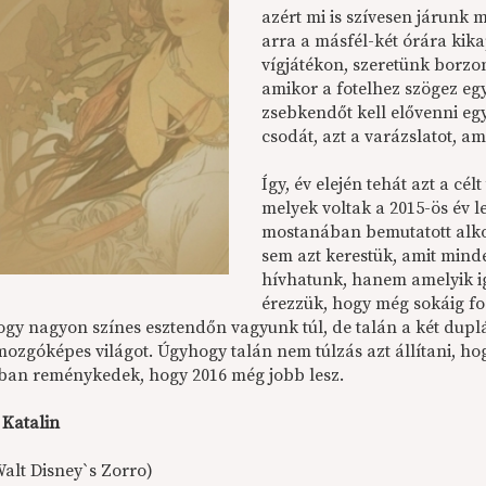
azért mi is szívesen járunk 
arra a másfél-két órára kik
vígjátékon, szeretünk borzon
amikor a fotelhez szögez egy
zsebkendőt kell elővenni egy
csodát, azt a varázslatot, am
Így, év elején tehát azt a cé
melyek voltak a 2015-ös év
mostanában bemutatott alko
sem azt kerestük, amit mind
hívhatunk, hanem amelyik i
érezzük, hogy még sokáig fo
hogy nagyon színes esztendőn vagyunk túl, de talán a két dupl
 mozgóképes világot. Úgyhogy talán nem túlzás azt állítani, h
ban reménykedek, hogy 2016 még jobb lesz.
 Katalin
alt Disney`s Zorro)