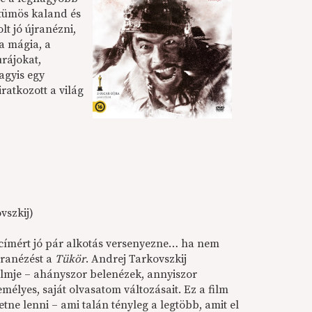
tümös kaland és
t jó újranézni,
a mágia, a
rájokat,
agyis egy
ratkozott a világ
vszkij)
ímért jó pár alkotás versenyezne… ha nem
jranézést a
Tükör
. Andrej Tarkovszkij
lmje – ahányszor belenézek, annyiszor
élyes, saját olvasatom változásait. Ez a film
tne lenni – ami talán tényleg a legtöbb, amit el