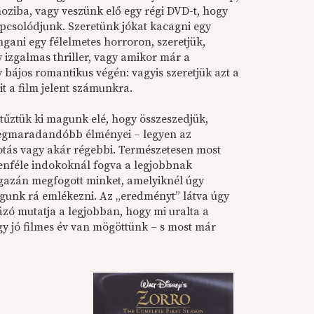
moziba, vagy veszünk elő egy régi DVD-t, hogy
apcsolódjunk. Szeretünk jókat kacagni egy
gani egy félelmetes horroron, szeretjük,
 izgalmas thriller, vagy amikor már a
 bájos romantikus végén: vagyis szeretjük azt a
it a film jelent számunkra.
lt tűztük ki magunk elé, hogy összeszedjük,
 legmaradandóbb élményei – legyen az
tás vagy akár régebbi. Természetesen most
enféle indokoknál fogva a legjobbnak
gazán megfogott minket, amelyiknél úgy
gunk rá emlékezni. Az „eredményt” látva úgy
ázó mutatja a legjobban, hogy mi uralta a
ogy jó filmes év van mögöttünk – s most már