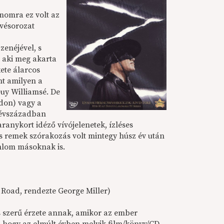
ámomra ez volt az
évésorozat
zenéjével, s
 aki meg akarta
kete álarcos
nt amilyen a
Guy Williamsé. De
ldon) vagy a
l évszázadban
ranykort idéző vívójelenetek, ízléses
és remek szórakozás volt mintegy húsz év után
ánlom másoknak is.
Road, rendezte George Miller)
 szerű érzete annak, amikor az ember