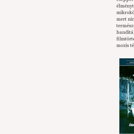
élményt
mikrokö
mert ni
termész
banditák
filmtört
mozis t