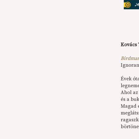
Kovács
Birdman
Ignoran
Évek óta
legneme
Ahol az 
és a bu
Magad e
megláts
ragaszk
börtönei