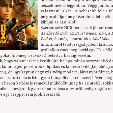
önkéntes alapon megpróbálja kitalálni
tetszett neki a legjobban. Végiggondoln
választani EGYet – a nehezebb fele a f
megpróbáljuk megkísérelni a lehetetlen
kibújni az EGY alól).
Szerencsére 2015-ben is volt jó pár re
Az ébredő Erő
t, az
Er ist wieder da
-t, a
Bad
-et, én mégis maradok a
Mad Max – 
film, amiről tátott szájjal jöttem ki a m
próbáljon csak meg bárki egy 3D-s MM 
lyokat (no meg a sávokat) betartva hazáig vezetni.
, hogy valamicskét sikerült újra belepakolni a sorozat első d
különleges, poszt-apokaliptikus és kifacsart világképéből, jár
n!), de úgy kaptunk egy ízig-vérig modern, látványos filmet
 ha a sztori nem is lett agyon bonyolítva, arra azért bőven elég
e Theron kettőse is remekül működött (még ha az utóbbi sokkal
ikus kocsijának gyors elpaterolása a színről pedig rögtön min
de egy cseppet sem jobb/rosszabb.