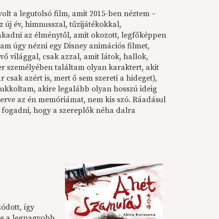
volt a legutolsó film, amit 2015-ben néztem –
 új év, himnusszal, tűzijátékokkal,
akadni az élménytől, amit okozott, legfőképpen
tam úgy nézni egy Disney animációs filmet,
 világgal, csak azzal, amit látok, hallok,
r személyében találtam olyan karaktert, akit
sak azért is, mert ő sem szereti a hideget),
rukkoltam, akire legalább olyan hosszú ideig
merve az én memóriámat, nem kis szó. Ráadásul
 fogadni, hogy a szereplők néha dalra
ódott, így
te a legnagyobb