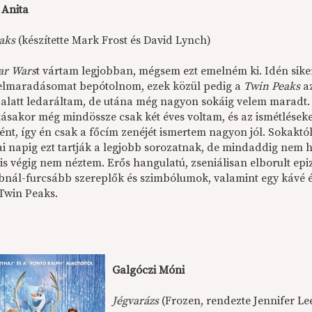
 Anita
aks
(készítette Mark Frost és David Lynch)
ar Wars
t vártam legjobban, mégsem ezt emelném ki. Idén sike
elmaradásomat bepótolnom, ezek közül pedig a
Twin Peaks
az
 alatt ledaráltam, de utána még nagyon sokáig velem maradt.
ásakor még mindössze csak két éves voltam, és az ismétlések
ént, így én csak a főcím zenéjét ismertem nagyon jól. Sokaktó
i napig ezt tartják a legjobb sorozatnak, de mindaddig nem h
s végig nem néztem. Erős hangulatú, zseniálisan elborult epi
bnál-furcsább szereplők és szimbólumok, valamint egy kávé és
 Twin Peaks.
Galgóczi Móni
Jégvarázs
(Frozen, rendezte Jennifer Le