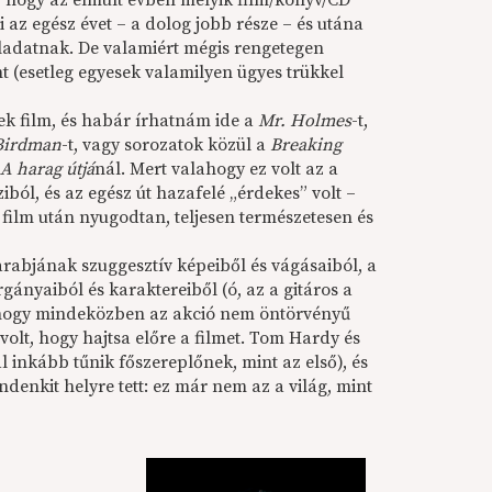
, hogy az elmúlt évben melyik film/könyv/CD
i az egész évet – a dolog jobb része – és utána
eladatnak. De valamiért mégis rengetegen
t (esetleg egyesek valamilyen ügyes trükkel
mek film, és habár írhatnám ide a
Mr.
Holmes
-t,
Birdman
-t, vagy sorozatok közül a
Breaking
A harag útjá
nál. Mert valahogy ez volt az a
oziból, és az egész út hazafelé „érdekes” volt –
film után nyugodtan, teljesen természetesen és
arabjának szuggesztív képeiből és vágásaiból, a
gányaiból és karaktereiből (ó, az a gitáros a
, hogy mindeközben az akció nem öntörvényű
 volt, hogy hajtsa előre a filmet. Tom Hardy és
 inkább tűnik főszereplőnek, mint az első), és
denkit helyre tett: ez már nem az a világ, mint