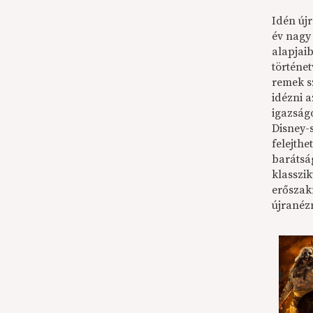
Idén új
év nagy 
alapjai
történet
remek s
idézni a
igazságo
Disney-
felejthe
barátsá
klasszi
erőszak
újranéz