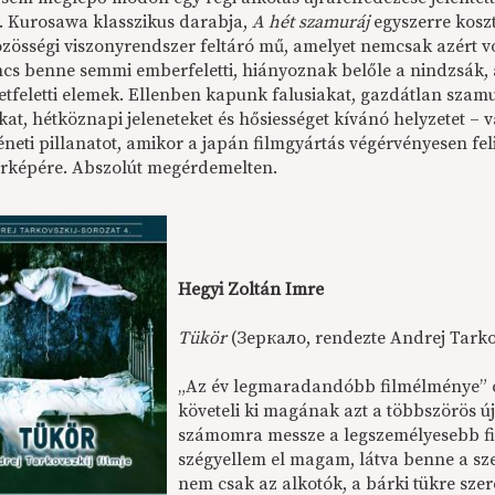
. Kurosawa klasszikus darabja,
A hét szamuráj
egyszerre kosz
zösségi viszonyrendszer feltáró mű, amelyet nemcsak azért vol
ncs benne semmi emberfeletti, hiányoznak belőle a nindzsák, 
etfeletti elemek. Ellenben kapunk falusiakat, gazdátlan szamu
at, hétköznapi jeleneteket és hősiességet kívánó helyzetet – v
éneti pillanatot, amikor a japán filmgyártás végérvényesen feli
érképére. Abszolút megérdemelten.
Hegyi Zoltán Imre
Tükör
(Зеркало, rendezte Andrej Tarko
„Az év legmaradandóbb filmélménye” c
követeli ki magának azt a többszörös ú
számomra messze a legszemélyesebb fi
szégyellem el magam, látva benne a szem
nem csak az alkotók, a bárki tükre szere