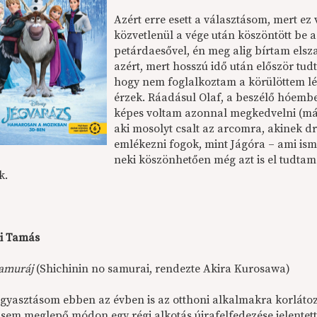
Azért erre esett a választásom, mert ez 
közvetlenül a vége után köszöntött be az
petárdaesővel, én meg alig bírtam elsz
azért, mert hosszú idő után először tud
hogy nem foglalkoztam a körülöttem lévő
érzek. Ráadásul Olaf, a beszélő hóembe
képes voltam azonnal megkedvelni (már c
aki mosolyt csalt az arcomra, akinek d
emlékezni fogok, mint Jágóra – ami is
neki köszönhetően még azt is el tudtam
k.
i Tamás
zamuráj
(Shichinin no samurai, rendezte Akira Kurosawa)
ogyasztásom ebben az évben is az otthoni alkalmakra korlátoz
 sem meglepő módon egy régi alkotás újrafelfedezése jelentet