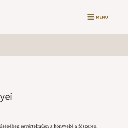
MENÜ
yei
tőségében egyértelműen a könyveké a főszerep,