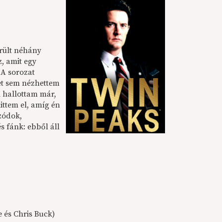
rült néhány
, amit egy
 A sorozat
et sem nézhettem
l hallottam már,
ittem el, amíg én
zódok,
 fánk: ebből áll
e és Chris Buck)