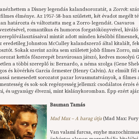
ranézhettem a Disney legendás kalandsorozatát, a
Zorró
t: sz
filmes élménye. Az 1957-58-ban született, két évadot megélt t
ban határozta és változtatta meg a Zorro-legendát. Csavaros
vezetésével, romantikus és humoros forgatókönyveivel, kiváló 
zereplőválasztásaival mintát adott minden későbbi filmesnek,
z eredetileg Johnston McCulley kalandszerző által kitalált, fe
sztót. Sokak szerint azóta sem született jobb filmes Zorro, mi
sorozat kettős főszerepét bravúrosan játszó, kedves mosolyú 
tetlen a többi szereplő is: Bernardo, a néma szolga (Gene She
gos és kövérkés Garcia őrmester (Henry Calvin). Az elmúlt fé
kussá nemesedett sorozatot pazar lovasmutatványok, a filmes a
mentesség és sok-sok regényesség jellemzi: csodálatos érzés 
ni, és ugyanúgy élvezni, mint kislánykoromban. Épp ezért aj
Bauman Tamás
Mad Max – A harag útja
(Mad Max: Fury 
Van valami furcsa, enyhe mazochizmus