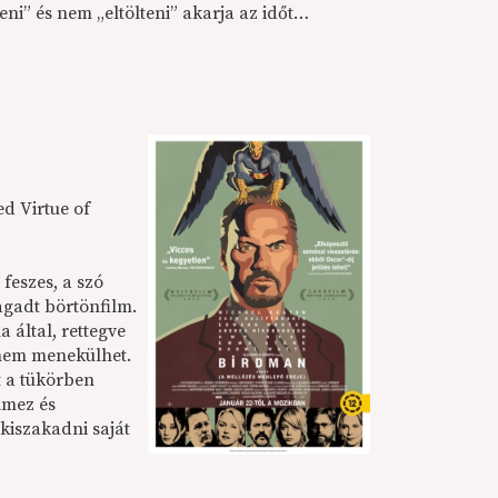
ni” és nem „eltölteni” akarja az időt…
d Virtue of
feszes, a szó
gadt börtönfilm.
a által, rettegve
i nem menekülhet.
t a tükörben
lmez és
kiszakadni saját