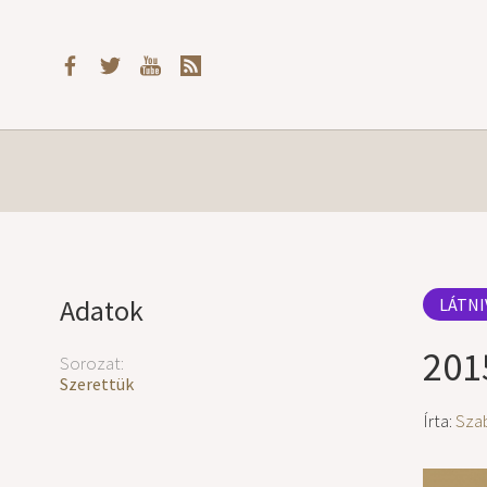
Adatok
LÁTNI
201
Sorozat:
Szerettük
Írta:
Sza